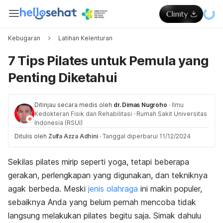
Kebugaran
Latihan Kelenturan
7 Tips Pilates untuk Pemula yang
Penting Diketahui
Ditinjau secara medis oleh
dr. Dimas Nugroho
·
Ilmu
Kedokteran Fisik dan Rehabilitasi
·
Rumah Sakit Universitas
Indonesia (RSUI)
Ditulis oleh
Zulfa Azza Adhini
·
Tanggal diperbarui 11/12/2024
Sekilas pilates mirip seperti yoga, tetapi beberapa
gerakan, perlengkapan yang digunakan, dan tekniknya
agak berbeda. Meski
jenis olahraga
ini makin populer,
sebaiknya Anda yang belum pernah mencoba tidak
langsung melakukan pilates begitu saja. Simak dahulu