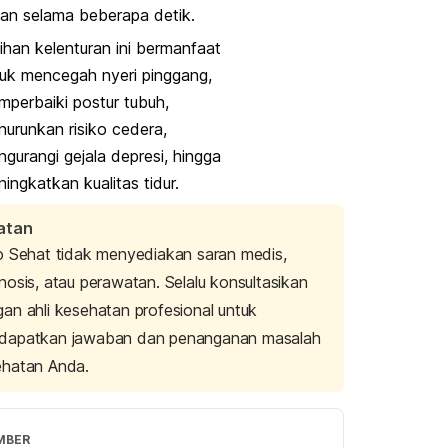
an selama beberapa detik.
ihan kelenturan ini bermanfaat
uk mencegah nyeri pinggang,
perbaiki postur tubuh,
urunkan risiko cedera,
gurangi gejala depresi, hingga
ingkatkan kualitas tidur.
atan
o Sehat tidak menyediakan saran medis,
nosis, atau perawatan. Selalu konsultasikan
an ahli kesehatan profesional untuk
dapatkan jawaban dan penanganan masalah
ehatan Anda.
MBER