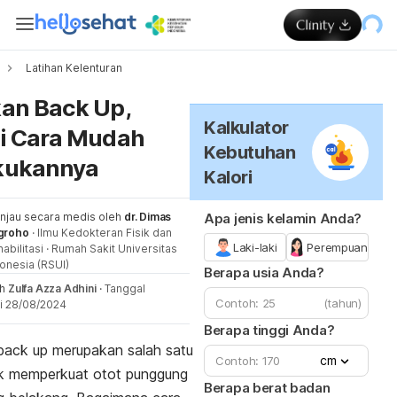
Latihan Kelenturan
Me
an Back Up,
Kalkulator
i Cara Mudah
Kebutuhan
kukannya
Kalori
injau secara medis oleh
dr. Dimas
Apa jenis kelamin Anda?
groho
·
Ilmu Kedokteran Fisik dan
Laki-laki
Perempuan
abilitasi
·
Rumah Sakit Universitas
onesia (RSUI)
Berapa usia Anda?
eh
Zulfa Azza Adhini
·
Tanggal
(tahun)
i 28/08/2024
Berapa tinggi Anda?
ack up
merupakan salah satu
cm
uk memperkuat otot punggung
Berapa berat badan