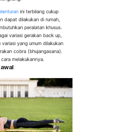
elenturan
ini terbilang cukup
 dapat dilakukan di rumah,
mbutuhkan peralatan khusus.
gai variasi gerakan
back up
,
u variasi yang umum dilakukan
rakan cobra (bhujangasana).
ni cara melakukannya.
i awal