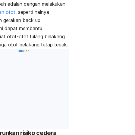
ubuh adalah dengan melakukan
n otot,
seperti halnya
n gerakan
back up.
ini dapat membantu
t otot-otot tulang belakang
ga otot belakang tetap tegak.
Iklan
runkan risiko cedera