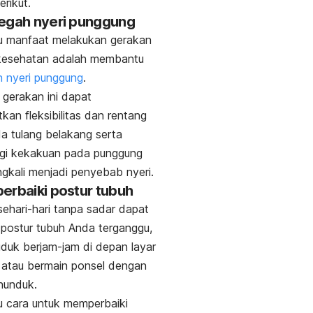
erikut.
egah nyeri punggung
tu manfaat melakukan gerakan
 kesehatan adalah membantu
 nyeri punggung
.
 gerakan ini dapat
kan fleksibilitas dan rentang
a tulang belakang serta
gi kekakuan pada punggung
ngkali menjadi penyebab nyeri.
erbaiki postur tubuh
 sehari-hari tanpa sadar dapat
postur tubuh Anda terganggu,
uduk berjam-jam di depan layar
 atau bermain ponsel dengan
enunduk.
u cara untuk memperbaiki