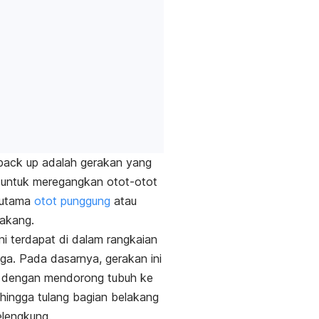
back up
adalah gerakan yang
 untuk meregangkan otot-otot
rutama
otot punggung
atau
lakang.
ni terdapat di dalam rangkaian
oga. Pada dasarnya, gerakan ini
n dengan mendorong tubuh ke
hingga tulang bagian belakang
elengkung.