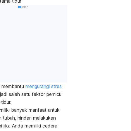
tama tidur
Iklan
a membantu
mengurangi stres
adi salah satu faktor pemicu
tidur.
iliki banyak manfaat untuk
 tubuh, hindari melakukan
ni jika Anda memiliki cedera