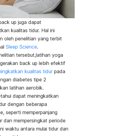
back up
juga dapat
an kualitas tidur. Hal ini
n oleh penelitian yang terbit
nal
Sleep Science
.
elitian tersebut,latihan yoga
 gerakan
back up
lebih efektif
ingkatkan kualitas tidur
pada
ngan diabetes tipe 2
kan latihan aerobik.
etahui dapat meningkatkan
tidur dengan beberapa
e, seperti memperpanjang
ur dan mempersingkat periode
kni waktu antara mulai tidur dan