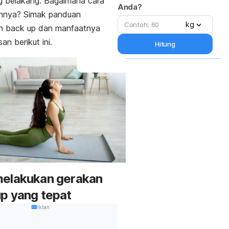
g belakang. Bagaimana cara
Anda?
annya?
Simak panduan
kg
an
back up
dan manfaatnya
an berikut ini.
Hitung
melakukan gerakan
up
yang tepat
Iklan