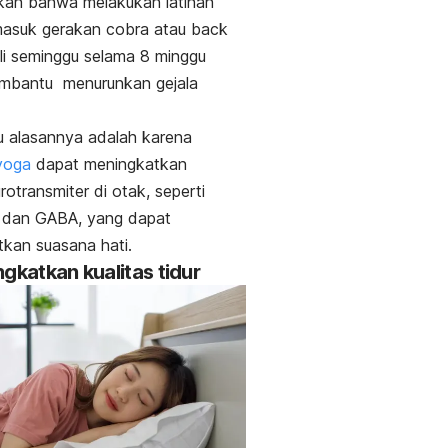
kan bahwa melakukan latihan
masuk gerakan cobra atau
back
li seminggu selama 8 minggu
mbantu menurunkan gejala
u alasannya adalah karena
yoga
dapat meningkatkan
rotransmiter di otak, seperti
n dan GABA, yang dapat
kan suasana hati.
ngkatkan kualitas tidur