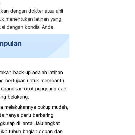
.
ikan dengan dokter atau ahli
tuk menentukan latihan yang
uai dengan kondisi Anda.
mpulan
rakan
back up
adalah latihan
ng bertujuan untuk membantu
regangkan otot punggung dan
ang belakang.
ra melakukannya cukup mudah,
a hanya perlu berbaring
gkurap di lantai, lalu angkat
ikit tubuh bagian depan dan