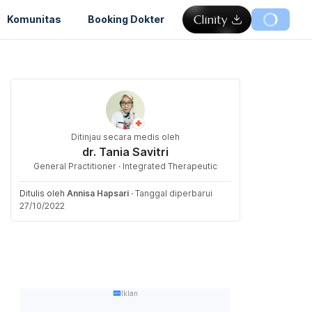
Komunitas
Booking Dokter
Ditinjau secara medis oleh
dr. Tania Savitri
General Practitioner · Integrated Therapeutic
Ditulis oleh
Annisa Hapsari
·
Tanggal diperbarui
27/10/2022
Iklan