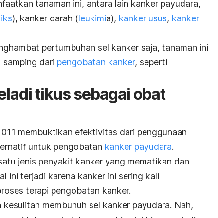
faatkan tanaman ini, antara lain kanker payudara,
iks
), kanker darah (
leukimi
a),
kanker usus
,
kanker
hambat pertumbuhan sel kanker saja, tanaman ini
k samping dari
pengobatan kanker
, seperti
ladi tikus sebagai obat
2011 membuktikan efektivitas dari penggunaan
lternatif untuk pengobatan
kanker payudara
.
satu jenis penyakit kanker yang mematikan dan
al ini terjadi karena kanker ini sering kali
oses terapi pengobatan kanker.
sa kesulitan membunuh sel kanker payudara. Nah,