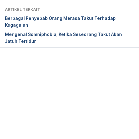
Fighting your fears.
 (2022). Better Health Channel. 
ARTIKEL TERKAIT
Retrieved June 28, 2024, from 
Berbagai Penyebab Orang Merasa Takut Terhadap
https://www.betterhealth.vic.gov.au/health/healthyli
Kegagalan
ving/Fighting-your-fears
Mengenal Somniphobia, Ketika Seseorang Takut Akan
Jatuh Tertidur
Ten ways to fight your fears.
 (2022). Health 
Service Executive. Retrieved June 28, 2024, from 
https://www2.hse.ie/mental-health/self-
help/guides/fight-your-fears/
Memuat...
How to manage anxiety and fear.
 (n.d.). Mental 
Health Foundation. Retrieved June 28, 2024, from 
https://www.mentalhealth.org.uk/explore-mental-
health/publications/how-overcome-anxiety-and-
fear
American Psychiatric Association. DSM-5 Task 
Force. (2013).
 Diagnostic and statistical manual of 