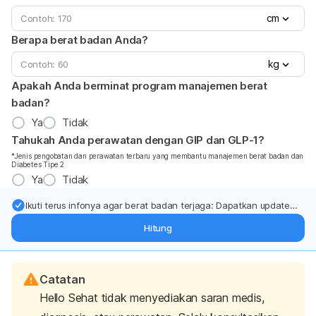
cm
Berapa berat badan Anda?
kg
Apakah Anda berminat program manajemen berat
badan?
Ya
Tidak
Tahukah Anda perawatan dengan GIP dan GLP-1?
*Jenis pengobatan dan perawatan terbaru yang membantu manajemen berat badan dan
Diabetes Tipe 2
Ya
Tidak
Ikuti terus infonya agar berat badan terjaga: Dapatkan update
dari pakar mengenai dukungan dan perawatan berat badan
Hitung
langsung ke inbox Anda.
Catatan
Hello Sehat tidak menyediakan saran medis,