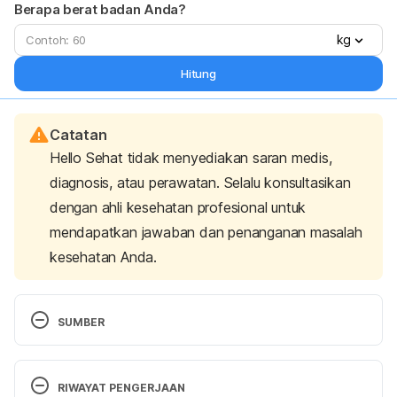
Berapa berat badan Anda?
kg
Hitung
Catatan
Hello Sehat tidak menyediakan saran medis,
diagnosis, atau perawatan. Selalu konsultasikan
dengan ahli kesehatan profesional untuk
mendapatkan jawaban dan penanganan masalah
kesehatan Anda.
SUMBER
Ferri, Fred. Ferri’s Netter Patient Advisor. 
Philadelphia, PA: Saunders / Elsevier, 2012. Print. 
RIWAYAT PENGERJAAN