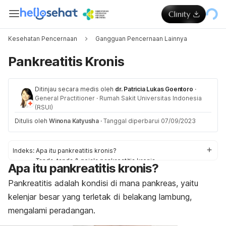
Kesehatan Pencernaan
Gangguan Pencernaan Lainnya
Pankreatitis Kronis
Ditinjau secara medis oleh
dr. Patricia Lukas Goentoro
·
General Practitioner
·
Rumah Sakit Universitas Indonesia
(RSUI)
Ditulis oleh
Winona Katyusha
·
Tanggal diperbarui 07/09/2023
Indeks:
Apa itu pankreatitis kronis?
Tanda-tanda & gejala pankreatitis kronis
Apa itu pankreatitis kronis?
Apa penyebab pankreatitis kronis?
Faktor-faktor risiko pankreatitis kronis
Pankreatitis adalah kondisi di mana pankreas, yaitu
Diagnosis pankreatitis kronis
kelenjar besar yang terletak di belakang lambung,
Apa saja pengobatan pankreatitis kronis?
mengalami peradangan.