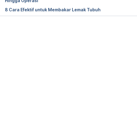
Hingga Operasi
Maryland. 
https://www.hopkinsmedicine.org/health/
8 Cara Efektif untuk Membakar Lemak Tubuh
conditions-and-diseases/polycythemia-vera 
[Accessed on June 4th, 2020]
Memuat...