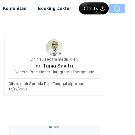
Komunitas
Booking Dokter
Ditinjau secara medis oleh
dr. Tania Savitri
General Practitioner · Integrated Therapeutic
Ditulis oleh
Aprinda Puji
·
Tanggal diperbarui
17/12/2024
Iklan