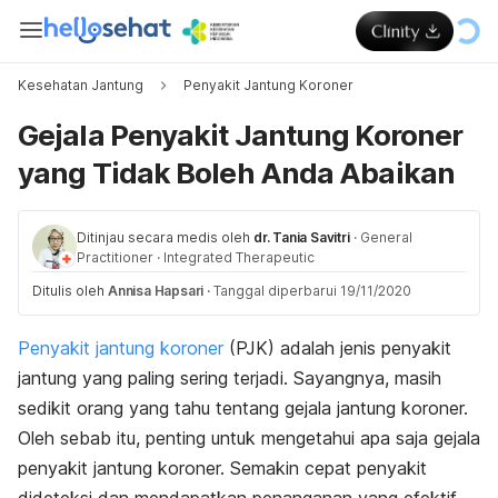
Kesehatan Jantung
Penyakit Jantung Koroner
Gejala Penyakit Jantung Koroner
yang Tidak Boleh Anda Abaikan
Ditinjau secara medis oleh
dr. Tania Savitri
·
General
Practitioner
·
Integrated Therapeutic
Ditulis oleh
Annisa Hapsari
·
Tanggal diperbarui 19/11/2020
Penyakit jantung koroner
(
PJK
) adalah jenis penyakit
jantung yang paling sering terjadi. Sayangnya, masih
sedikit orang yang tahu tentang gejala jantung koroner.
Oleh sebab itu, p
enting untuk mengetahui apa saja gejala
penyakit jantung koroner. Semakin cepat penyakit