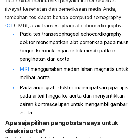
Jika dokter mendeteksi penyakit ini berdasarkan
riwayat kesehatan dan pemeriksaan medis Anda,
tambahan tes dapat berupa
computed tomography
(
CT
)
,
MRI, atau
t
ra
nsesophageal echocardiography
.
Pada tes
transesophageal echocardiography,
dokter menempatkan alat pemeriksa pada mulut
hingga kerongkongan untuk mendapatkan
penglihatan dari aorta.
MRI
menggunakan medan lahan magnetis untuk
melihat aorta
Pada angiografi, dokter menempatkan pipa tipis
pada arteri hingga ke aorta dan menyuntikkan
cairan kontrascelupan untuk mengambil gambar
aorta.
Apa saja pilihan pengobatan saya untuk
diseksi aorta?