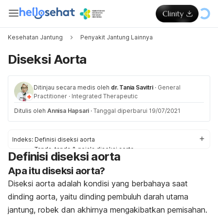
Kesehatan Jantung
Penyakit Jantung Lainnya
Diseksi Aorta
Ditinjau secara medis oleh
dr. Tania Savitri
·
General
Practitioner
·
Integrated Therapeutic
Ditulis oleh
Annisa Hapsari
·
Tanggal diperbarui 19/07/2021
Indeks:
Definisi diseksi aorta
Tanda-tanda & gejala diseksi aorta
Definisi diseksi aorta
Penyebab diseksi aorta
Apa itu diseksi aorta?
Faktor risiko dari diseksi aorta
Diagnosis & pengobatan untuk diseksi aorta
Diseksi aorta adalah kondisi yang berbahaya saat
Pengobatan di rumah untuk diseksi aorta
dinding aorta, yaitu dinding pembuluh darah utama
Pencegahan untuk diseksi aorta
jantung, robek dan akhirnya mengakibatkan pemisahan.