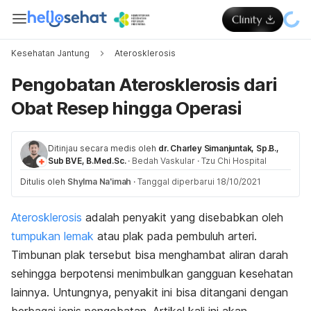
Kesehatan Jantung
Aterosklerosis
Pengobatan Aterosklerosis dari
Obat Resep hingga Operasi
Ditinjau secara medis oleh
dr. Charley Simanjuntak, Sp.B.,
Sub BVE, B.Med.Sc.
·
Bedah Vaskular
·
Tzu Chi Hospital
Ditulis oleh
Shylma Na'imah
·
Tanggal diperbarui 18/10/2021
Aterosklerosis
adalah penyakit yang disebabkan oleh
tumpukan lemak
atau plak pada pembuluh arteri.
Timbunan plak tersebut bisa menghambat aliran darah
sehingga berpotensi menimbulkan gangguan kesehatan
lainnya. Untungnya, penyakit ini bisa ditangani dengan