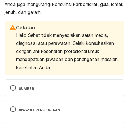
Anda juga mengurangi konsumsi karbohidrat, gula, lemak
jenuh, dan garam.
Catatan
Hello Sehat tidak menyediakan saran medis,
diagnosis, atau perawatan. Selalu konsultasikan
dengan ahli kesehatan profesional untuk
mendapatkan jawaban dan penanganan masalah
kesehatan Anda.
SUMBER
Arteriosclerosis / atherosclerosis – Mayo Clinic. 
(2021). Retrieved September 13, 2021, from 
RIWAYAT PENGERJAAN
https://www.mayoclinic.org/diseases-
conditions/arteriosclerosis-
Versi Terbaru
atherosclerosis/diagnosis-treatment/drc-