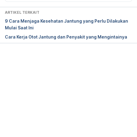
What is atherosclerosis? 
(2017). American Heart 
Association. Retrieved May 30, 2024, from 
ARTIKEL TERKAIT
https://www.heart.org/en/health-
9 Cara Menjaga Kesehatan Jantung yang Perlu Dilakukan
topics/cholesterol/about-
Mulai Saat Ini
cholesterol/atherosclerosis
Cara Kerja Otot Jantung dan Penyakit yang Mengintainya
Carotid intima-media thickness test (CIMT)
. (n.d.). 
Cedars-Sinai. Retrieved May 30, 2024, from 
https://www.cedars-
Memuat...
sinai.org/programs/heart/specialties/general-
cardiology/cimt.html
Coronary calcium scan
. (2023). Mayo Clinic. 
Retrieved May 30, 2024, from 
https://www.mayoclinic.org/tests-
procedures/heart-scan/about/pac-20384686
Gupta, A., Bera, K., Kikano, E., Pierce, J. D., Gan, J., 
Rajdev, M., Ciancibello, L. M., Gupta, A., 