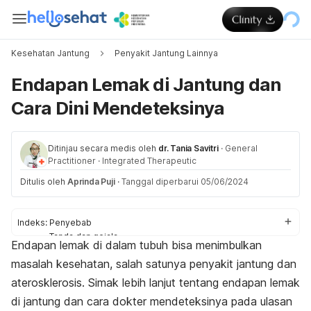
Kesehatan Jantung
Penyakit Jantung Lainnya
Endapan Lemak di Jantung dan
Cara Dini Mendeteksinya
Ditinjau secara medis oleh
dr. Tania Savitri
·
General
Practitioner
·
Integrated Therapeutic
Ditulis oleh
Aprinda Puji
·
Tanggal diperbarui 05/06/2024
Indeks:
Penyebab
Tanda dan gejala
Endapan lemak di dalam tubuh bisa menimbulkan
Pemeriksaan
masalah kesehatan, salah satunya penyakit jantung dan
aterosklerosis. Simak lebih lanjut tentang endapan lemak
di jantung dan cara dokter mendeteksinya pada ulasan