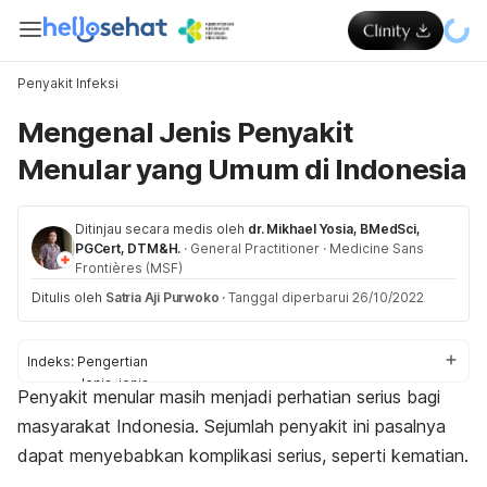
Penyakit Infeksi
Mengenal Jenis Penyakit
Menular yang Umum di Indonesia
Ditinjau secara medis oleh
dr. Mikhael Yosia, BMedSci,
PGCert, DTM&H.
·
General Practitioner
·
Medicine Sans
Frontières (MSF)
Ditulis oleh
Satria Aji Purwoko
·
Tanggal diperbarui 26/10/2022
Indeks:
Pengertian
Jenis-jenis
Penyakit menular masih menjadi perhatian serius bagi
Pencegahan
masyarakat Indonesia. Sejumlah penyakit ini pasalnya
dapat menyebabkan komplikasi serius, seperti kematian.