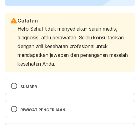
Catatan
Hello Sehat tidak menyediakan saran medis,
diagnosis, atau perawatan. Selalu konsultasikan
dengan ahli kesehatan profesional untuk
mendapatkan jawaban dan penanganan masalah
kesehatan Anda.
SUMBER
Communicable Diseases
. WHO. (2021). Retrieved 6 
October 2022, from 
RIWAYAT PENGERJAAN
https://www.afro.who.int/health-
topics/communicable-diseases
Versi Terbaru
Global health estimates: Leading causes of death
. 
26/10/2022