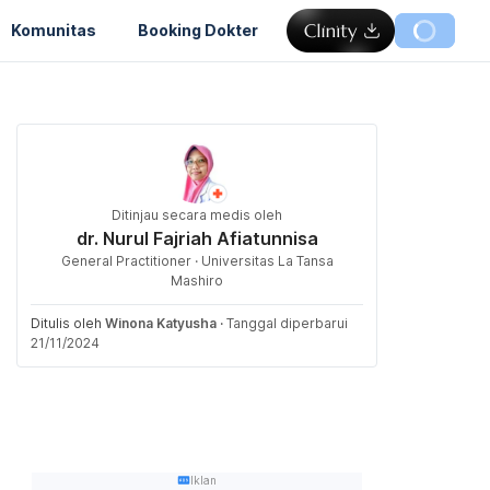
Komunitas
Booking Dokter
Ditinjau secara medis oleh
dr. Nurul Fajriah Afiatunnisa
General Practitioner · Universitas La Tansa
Mashiro
Ditulis oleh
Winona Katyusha
·
Tanggal diperbarui
21/11/2024
Iklan