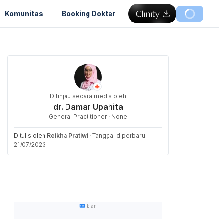
Komunitas
Booking Dokter
Ditinjau secara medis oleh
dr. Damar Upahita
General Practitioner · None
Ditulis oleh
Reikha Pratiwi
·
Tanggal diperbarui
21/07/2023
Iklan