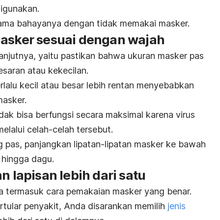
digunakan.
ama bahayanya dengan tidak memakai masker.
masker sesuai dengan wajah
njutnya, yaitu p
astikan bahwa ukuran masker pas
saran atau kekecilan.
lalu kecil atau besar lebih rentan menyebabkan
masker.
dak bisa berfungsi secara maksimal karena virus
elalui celah-celah tersebut.
 pas, panjangkan lipatan-lipatan masker ke bawah
 hingga dagu.
n lapisan lebih dari satu
ga termasuk cara pemakaian masker yang benar.
tular penyakit, Anda disarankan
memilih
jenis