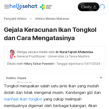
Penyakit Infeksi
Infeksi Melalui Makanan
Gejala Keracunan Ikan Tongkol
dan Cara Mengatasinya
Ditinjau secara medis oleh
dr. Nurul Fajriah Afiatunnisa
·
General Practitioner
·
Universitas La Tansa Mashiro
Ditulis oleh
Hillary Sekar Pawestri
·
Tanggal diperbarui 04/11/2024
Indeks:
Gejala
Penyebab
Tongkol merupakan salah satu jenis ikan yang mudah
Penanganan
diolah dan tidak mengenal musim. Kandungan gizi dan
Pencegahan
manfaat ikan tongkol
yang cukup melimpah
membuatnya digemari oleh berbagai kalangan. Akan