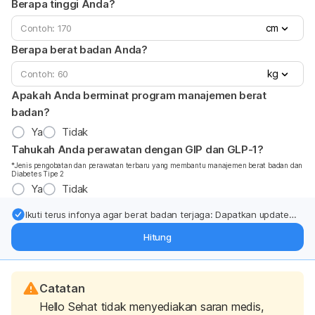
Berapa tinggi Anda?
cm
Berapa berat badan Anda?
kg
Apakah Anda berminat program manajemen berat
badan?
Ya
Tidak
Tahukah Anda perawatan dengan GIP dan GLP-1?
*Jenis pengobatan dan perawatan terbaru yang membantu manajemen berat badan dan
Diabetes Tipe 2
Ya
Tidak
Ikuti terus infonya agar berat badan terjaga: Dapatkan update
dari pakar mengenai dukungan dan perawatan berat badan
Hitung
langsung ke inbox Anda.
Catatan
Hello Sehat tidak menyediakan saran medis,