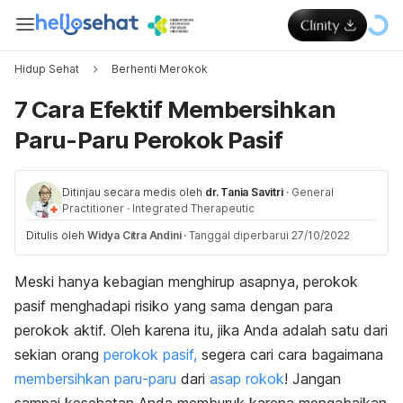
Hidup Sehat
Berhenti Merokok
7 Cara Efektif Membersihkan
Paru-Paru Perokok Pasif
Ditinjau secara medis oleh
dr. Tania Savitri
·
General
Practitioner
·
Integrated Therapeutic
Ditulis oleh
Widya Citra Andini
·
Tanggal diperbarui 27/10/2022
Meski hanya kebagian menghirup asapnya, perokok
pasif menghadapi risiko yang sama dengan para
perokok aktif. Oleh karena itu, jika Anda adalah satu dari
sekian orang
perokok pasif,
segera
cari cara bagaimana
membersihkan paru-paru
dari
asap rokok
! Jangan