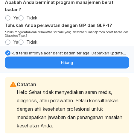
Apakah Anda berminat program manajemen berat
badan?
Ya
Tidak
Tahukah Anda perawatan dengan GIP dan GLP-1?
*Jenis pengobatan dan perawatan terbaru yang membantu manajemen berat badan dan
Diabetes Tipe 2
Ya
Tidak
Ikuti terus infonya agar berat badan terjaga: Dapatkan update
dari pakar mengenai dukungan dan perawatan berat badan
Hitung
langsung ke inbox Anda.
Catatan
Hello Sehat tidak menyediakan saran medis,
diagnosis, atau perawatan. Selalu konsultasikan
dengan ahli kesehatan profesional untuk
mendapatkan jawaban dan penanganan masalah
kesehatan Anda.