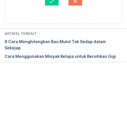
https://www.besthealthmag.ca/article/five-foods-
Diperbarui oleh: 
Angelin Putri Syah
treatments-for-bad-breath/
Bad Breath: Good and Bad Foods. (2022). 
ARTIKEL TERKAIT
Retrieved 4 April 2022, from 
9 Cara Menghilangkan Bau Mulut Tak Sedap dalam
https://www.webmd.com/oral-health/features/bad-
Sekejap
breath-good-and-bad-foods
Cara Menggunakan Minyak Kelapa untuk Bersihkan Gigi
Morin, M., Bedran, T., Fournier-Larente, J., Haas, B., 
Azelmat, J., & Grenier, D. (2015). Green tea extract 
Memuat...
and its major constituent epigallocatechin-3-gallate 
inhibit growth and halitosis-related properties of 
Solobacterium moorei. 
BMC Complementary And 
Alternative Medicine
, 
15
(1). doi: 10.1186/s12906-
015-0557-z