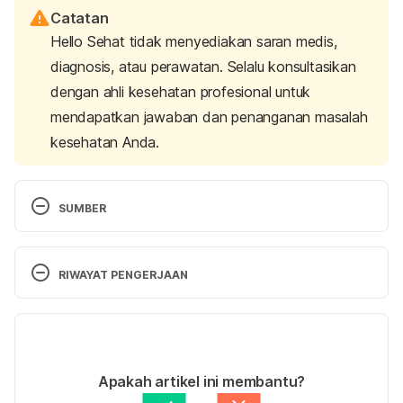
Catatan
Hello Sehat tidak menyediakan saran medis,
diagnosis, atau perawatan. Selalu konsultasikan
dengan ahli kesehatan profesional untuk
mendapatkan jawaban dan penanganan masalah
kesehatan Anda.
SUMBER
8 Foods To Eat For Fresh Breath. (2013). 
Retrieved 4 April 2022, from 
RIWAYAT PENGERJAAN
https://www.huffpost.com/entry/fresh-breath-
foods-drinks-_n_2670154
Versi Terbaru
04/07/2022
5 foods that fight bad breath. (2010). Retrieved 4 
Ditulis oleh 
Ocha Tri Rosanti
Apakah artikel ini membantu?
April 2022, from 
Ditinjau secara medis oleh
drg. Farah Nadiya