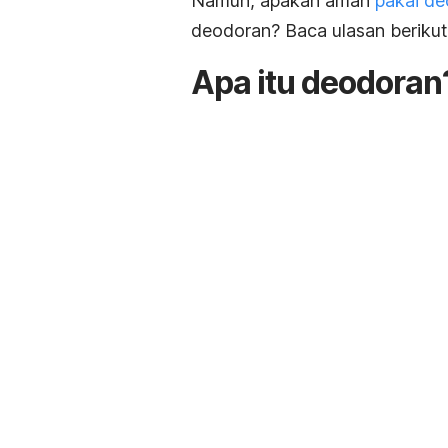
Namun, apakah aman
pakai d
deodoran? Baca ulasan berikut
Apa itu deodoran