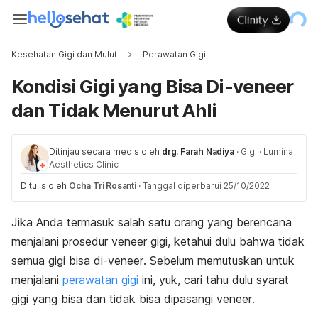
Kesehatan Gigi dan Mulut
Perawatan Gigi
Kondisi Gigi yang Bisa Di-veneer
dan Tidak Menurut Ahli
Ditinjau secara medis oleh
drg. Farah Nadiya
·
Gigi
·
Lumina
Aesthetics Clinic
Ditulis oleh
Ocha Tri Rosanti
·
Tanggal diperbarui 25/10/2022
Jika Anda termasuk salah satu orang yang berencana
menjalani prosedur
veneer
gigi, ketahui dulu bahwa tidak
semua gigi bisa di-
veneer
. Sebelum memutuskan untuk
menjalani
perawatan gigi
ini, yuk, cari tahu dulu syarat
gigi yang bisa dan tidak bisa dipasangi
veneer
.