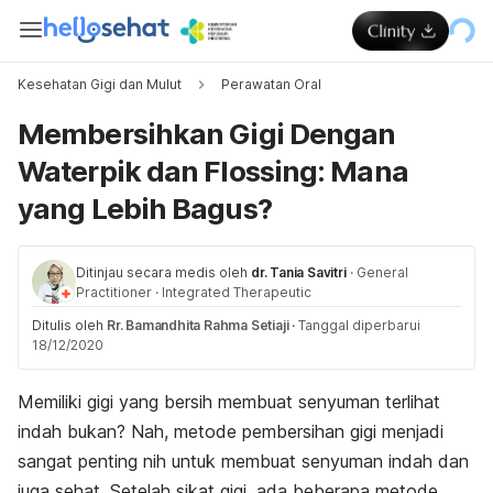
Kesehatan Gigi dan Mulut
Perawatan Oral
Membersihkan Gigi Dengan
Waterpik dan Flossing: Mana
yang Lebih Bagus?
Ditinjau secara medis oleh
dr. Tania Savitri
·
General
Practitioner
·
Integrated Therapeutic
Ditulis oleh
Rr. Bamandhita Rahma Setiaji
·
Tanggal diperbarui
18/12/2020
Memiliki gigi yang bersih membuat senyuman terlihat
indah bukan? Nah, metode pembersihan gigi menjadi
sangat penting nih untuk membuat senyuman indah dan
juga sehat. Setelah sikat gigi, ada beberapa metode