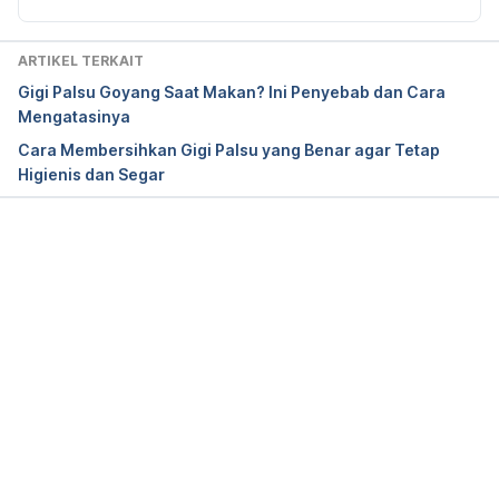
Governmenr, ADA Emphasize Importance of 
Flossing and Interdental Cleaners. [Online] Tersedia 
ARTIKEL TERKAIT
pada: 
http://www.ada.org/en/press-room/news-
Gigi Palsu Goyang Saat Makan? Ini Penyebab dan Cara
releases/2016-archive/august/statement-from-the-
Mengatasinya
american-dental-association-about-interdental-
Cara Membersihkan Gigi Palsu yang Benar agar Tetap
cleaners
 (Diakses 17/12/2017)
Higienis dan Segar
Memuat...