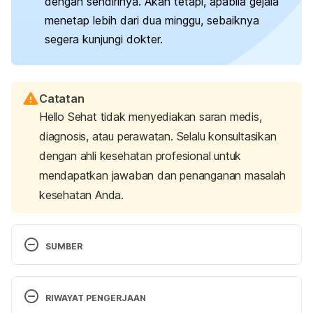
dengan sendirinya. Akan tetapi, apabila gejala
menetap lebih dari dua minggu, sebaiknya
segera kunjungi dokter.
Catatan
Hello Sehat tidak menyediakan saran medis,
diagnosis, atau perawatan. Selalu konsultasikan
dengan ahli kesehatan profesional untuk
mendapatkan jawaban dan penanganan masalah
kesehatan Anda.
SUMBER
Mouth and tongue cuts. 
(2024). healthdirect. 
Retrieved July 18, 2025, from 
RIWAYAT PENGERJAAN
https://www.healthdirect.gov.au/mouth-and-