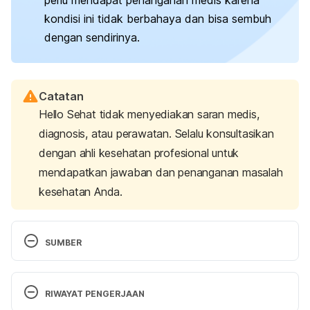
perlu mendapat penanganan medis karena
kondisi ini tidak berbahaya dan bisa sembuh
dengan sendirinya.
Catatan
Hello Sehat tidak menyediakan saran medis,
diagnosis, atau perawatan. Selalu konsultasikan
dengan ahli kesehatan profesional untuk
mendapatkan jawaban dan penanganan masalah
kesehatan Anda.
SUMBER
Geographic tongue. 
(2017). Oral Health Foundation. 
Retrieved July 18, 2025, from 
RIWAYAT PENGERJAAN
https://www.dentalhealth.org/geographic-tongue