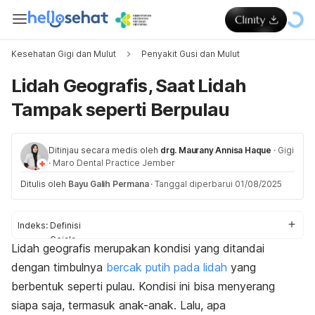
Kesehatan Gigi dan Mulut
Penyakit Gusi dan Mulut
Lidah Geografis, Saat Lidah
Tampak seperti Berpulau
Ditinjau secara medis oleh
drg. Maurany Annisa Haque
·
Gigi
·
Maro Dental Practice Jember
Ditulis oleh
Bayu Galih Permana
·
Tanggal diperbarui 01/08/2025
Indeks:
Definisi
Gejala
Lidah geografis merupakan kondisi yang ditandai
Penyebab
dengan timbulnya
bercak putih pada lidah
yang
Diagnosis
Komplikasi
berbentuk seperti pulau. Kondisi ini bisa menyerang
Cara mengatasi
siapa saja, termasuk anak-anak. Lalu, apa