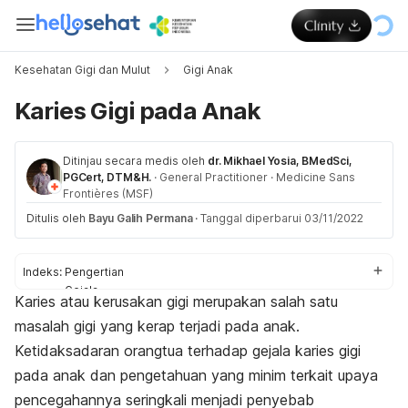
Kesehatan Gigi dan Mulut
Gigi Anak
Karies Gigi pada Anak
Ditinjau secara medis oleh
dr. Mikhael Yosia, BMedSci,
PGCert, DTM&H.
·
General Practitioner
·
Medicine Sans
Frontières (MSF)
Ditulis oleh
Bayu Galih Permana
·
Tanggal diperbarui 03/11/2022
Indeks:
Pengertian
Gejala
Karies atau kerusakan gigi merupakan salah satu
Penyebab
masalah gigi yang kerap terjadi pada anak.
Diagnosis
Komplikasi
Ketidaksadaran orangtua terhadap gejala karies gigi
Pengobatan
pada anak dan pengetahuan yang minim terkait upaya
Pencegahan
pencegahannya seringkali menjadi penyebab