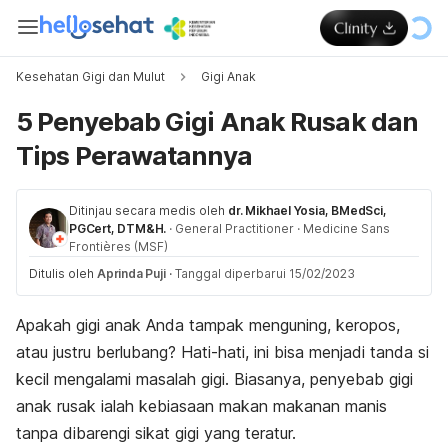
Kesehatan Gigi dan Mulut
Gigi Anak
5 Penyebab Gigi Anak Rusak dan
Tips Perawatannya
Ditinjau secara medis oleh
dr. Mikhael Yosia, BMedSci,
PGCert, DTM&H.
·
General Practitioner
·
Medicine Sans
Frontières (MSF)
Ditulis oleh
Aprinda Puji
·
Tanggal diperbarui 15/02/2023
Apakah gigi anak Anda tampak menguning, keropos,
atau justru berlubang? Hati-hati, ini bisa menjadi tanda si
kecil mengalami masalah gigi. Biasanya, penyebab gigi
anak rusak ialah kebiasaan makan makanan manis
tanpa dibarengi sikat gigi yang teratur.