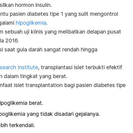
ilkan hormon insulin.
tu pasien diabetes tipe 1 yang sulit mengontrol
galami
hipoglikemia
.
am sebuah uji klinis yang melibatkan delapan pusat
da 2016.
i saat gula darah sangat rendah hingga
earch Institute
, transplantasi islet terbukti efektif
 dalam tingkat yang berat.
anfaat
islet transplantation
bagi pasien diabetes tipe
oglikemia berat.
glikemia yang tidak disadari gejalanya.
bih terkendali.