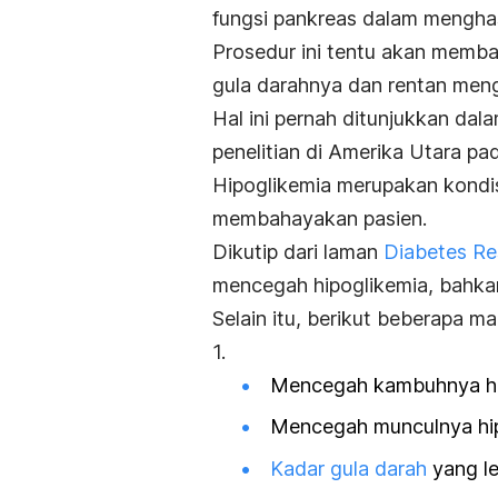
fungsi pankreas dalam menghas
Prosedur ini tentu akan memban
gula darahnya dan rentan men
Hal ini pernah ditunjukkan dal
penelitian di Amerika Utara pa
Hipoglikemia merupakan kondis
membahayakan pasien.
Dikutip dari laman
Diabetes Res
mencegah hipoglikemia, bahkan
Selain itu, berikut beberapa m
1.
Mencegah kambuhnya hip
Mencegah munculnya hipo
Kadar gula darah
yang le