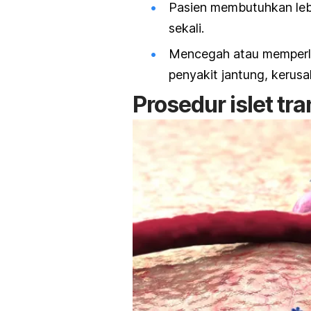
Pasien membutuhkan lebih
sekali.
Mencegah atau memperla
penyakit jantung, kerusa
Prosedur
islet tr