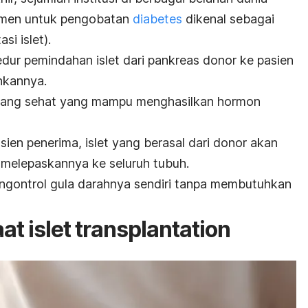
imen untuk pengobatan
diabetes
dikenal sebagai
asi islet).
sedur pemindahan islet dari pankreas donor ke pasien
hkannya.
a yang sehat yang mampu menghasilkan hormon
ien penerima, islet yang berasal dari donor akan
n melepaskannya ke seluruh tubuh.
ngontrol gula darahnya sendiri tanpa membutuhkan
aat
islet transplantation