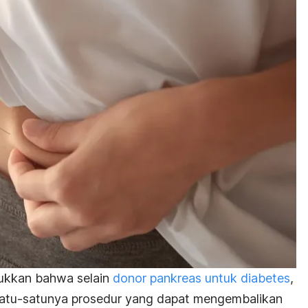
njukkan bahwa selain
donor pankreas untuk diabetes
,
 satu-satunya prosedur yang dapat mengembalikan