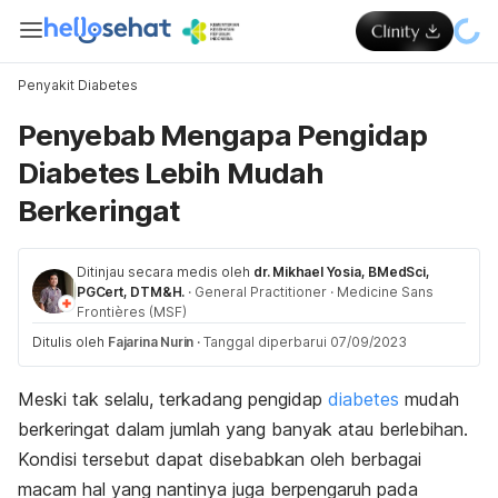
Penyakit Diabetes
Penyebab Mengapa Pengidap
Diabetes Lebih Mudah
Berkeringat
Ditinjau secara medis oleh
dr. Mikhael Yosia, BMedSci,
PGCert, DTM&H.
·
General Practitioner
·
Medicine Sans
Frontières (MSF)
Ditulis oleh
Fajarina Nurin
·
Tanggal diperbarui 07/09/2023
Meski tak selalu, terkadang pengidap
diabetes
mudah
berkeringat dalam jumlah yang banyak atau berlebihan.
Kondisi tersebut dapat disebabkan oleh berbagai
macam hal yang nantinya juga berpengaruh pada