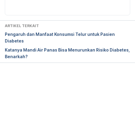
Diperbarui oleh: 
Nanda Saputri
Diabetic hypoglycemia – Symptoms and causes. 
(2021). Retrieved 28 May 2021, from 
https://www.mayoclinic.org/diseases-
ARTIKEL TERKAIT
conditions/diabetic-hypoglycemia/symptoms-
Pengaruh dan Manfaat Konsumsi Telur untuk Pasien
causes/syc-20371525
Diabetes
Katanya Mandi Air Panas Bisa Menurunkan Risiko Diabetes,
Benarkah?
Hyperhidrosis – Symptoms and causes. (2021). 
Retrieved 28 May 2021, from 
https://www.mayoclinic.org/diseases-
conditions/hyperhidrosis/symptoms-causes/syc-
Memuat...
20367152#
Pieretti, L. (2021). Gustatory/Frey’s (Sweat & 
Eating) – International Hyperhidrosis Society | 
Official Site. Retrieved 28 May 2021, from 
https://www.sweathelp.org/where-do-you-