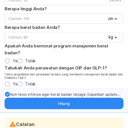
(tahun)
Berapa tinggi Anda?
cm
Berapa berat badan Anda?
kg
Apakah Anda berminat program manajemen berat
badan?
Ya
Tidak
Tahukah Anda perawatan dengan GIP dan GLP-1?
*Jenis pengobatan dan perawatan terbaru yang membantu manajemen berat badan dan
Diabetes Tipe 2
Ya
Tidak
Ikuti terus infonya agar berat badan terjaga: Dapatkan update
dari pakar mengenai dukungan dan perawatan berat badan
Hitung
langsung ke inbox Anda.
Catatan