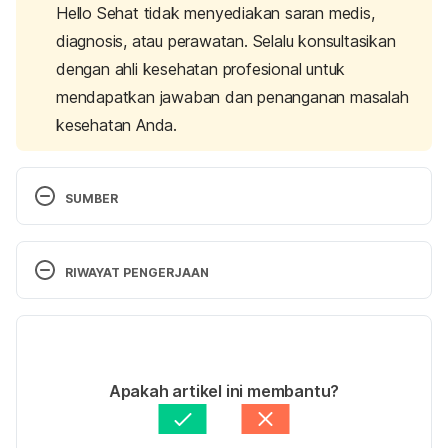
Hello Sehat tidak menyediakan saran medis,
diagnosis, atau perawatan. Selalu konsultasikan
dengan ahli kesehatan profesional untuk
mendapatkan jawaban dan penanganan masalah
kesehatan Anda.
SUMBER
Night sweats . (2017). Retrieved 28 May 2021, from 
https://www.nhs.uk/conditions/night-sweats/
RIWAYAT PENGERJAAN
Versi Terbaru
Frey Syndrome – NORD (National Organization for 
Rare Disorders). (2021). Retrieved 28 May 2021, 
07/09/2023
from https://rarediseases.org/rare-diseases/frey-
Ditulis oleh 
Fajarina Nurin
Apakah artikel ini membantu?
syndrome/
Ditinjau secara medis oleh
dr. Mikhael Yosia, 
BMedSci, PGCert, DTM&H.