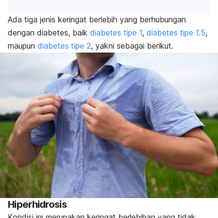
Ada tiga jenis keringat berlebih yang berhubungan
dengan diabetes, baik
diabetes tipe 1
,
diabetes tipe 1.5
,
maupun
diabetes tipe 2
, yakni sebagai berikut.
Hiperhidrosis
Kondisi ini merupakan keringat berlebihan yang tidak