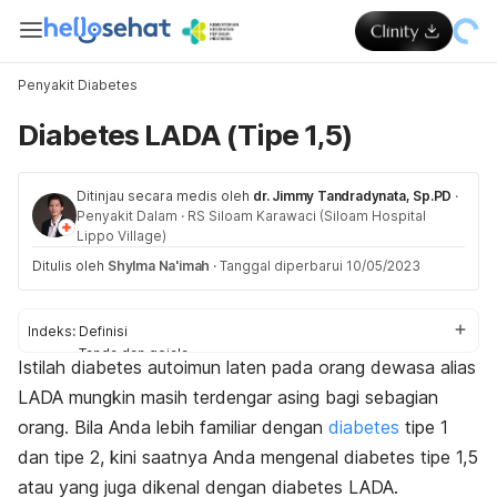
Penyakit Diabetes
Diabetes LADA (Tipe 1,5)
Ditinjau secara medis oleh
dr. Jimmy Tandradynata, Sp.PD
·
Penyakit Dalam
·
RS Siloam Karawaci (Siloam Hospital
Lippo Village)
Ditulis oleh
Shylma Na'imah
·
Tanggal diperbarui 10/05/2023
Indeks:
Definisi
Tanda dan gejala
Istilah diabetes autoimun laten pada orang dewasa alias
Penyebab
LADA mungkin masih terdengar asing bagi sebagian
Komplikasi
Pengobatan
orang. Bila Anda lebih familiar dengan
diabetes
tipe 1
dan tipe 2, kini saatnya Anda mengenal diabetes tipe 1,5
atau yang juga dikenal dengan diabetes LADA.