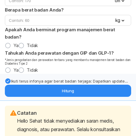
cm
Berapa berat badan Anda?
kg
Apakah Anda berminat program manajemen berat
badan?
Ya
Tidak
Tahukah Anda perawatan dengan GIP dan GLP-1?
*Jenis pengobatan dan perawatan terbaru yang membantu manajemen berat badan dan
Diabetes Tipe 2
Ya
Tidak
Ikuti terus infonya agar berat badan terjaga: Dapatkan update
dari pakar mengenai dukungan dan perawatan berat badan
Hitung
langsung ke inbox Anda.
Catatan
Hello Sehat tidak menyediakan saran medis,
diagnosis, atau perawatan. Selalu konsultasikan