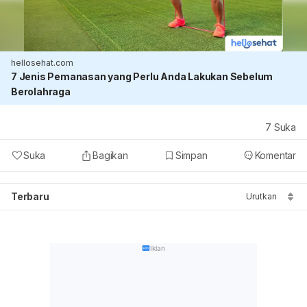
hellosehat.com
7 Jenis Pemanasan yang Perlu Anda Lakukan Sebelum
Berolahraga
7
Suka
Suka
Bagikan
Simpan
Komentar
Terbaru
Urutkan
Iklan