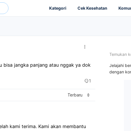
Kategori
Cek Kesehatan
Komun
Temukan k
Dok saya mau nanya ,manfaat diet omad itu bisa jangka panjang atau nggak ya dok 
Jelajahi be
dengan kon
1
Terbaru
telah kami terima. Kami akan membantu