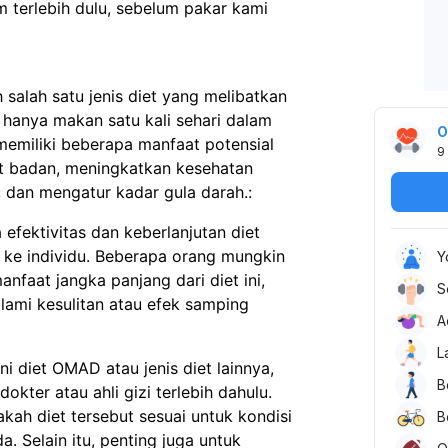
 terlebih dulu, sebelum pakar kami
salah satu jenis diet yang melibatkan
 hanya makan satu kali sehari dalam
O
memiliki beberapa manfaat potensial
9
t badan, meningkatkan kesehatan
 dan mengatur kadar gula darah.:
efektivitas dan keberlanjutan diet
u ke individu. Beberapa orang mungkin
Y
aat jangka panjang dari diet ini,
S
ami kesulitan atau efek samping
A
L
 diet OMAD atau jenis diet lainnya,
B
okter atau ahli gizi terlebih dahulu.
ah diet tersebut sesuai untuk kondisi
B
. Selain itu, penting juga untuk