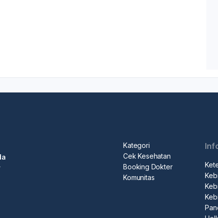
Kategori
Inf
Cek Kesehatan
da
Ket
Booking Dokter
r
Kebi
Komunitas
Kebi
Keb
Pan