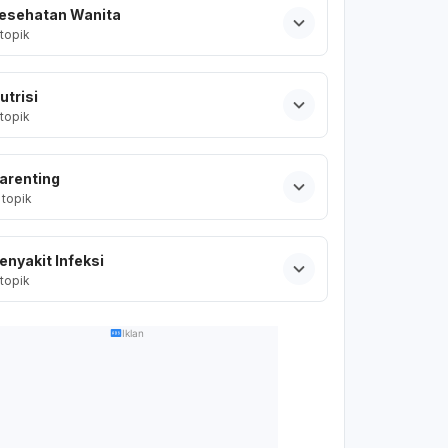
esehatan Wanita
topik
utrisi
topik
arenting
topik
enyakit Infeksi
topik
Iklan