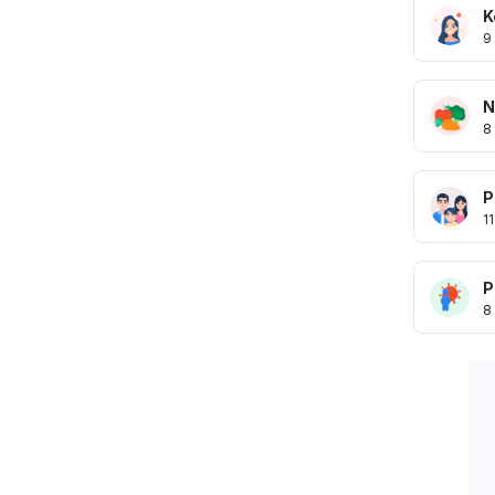
K
9
N
8
P
11
P
8