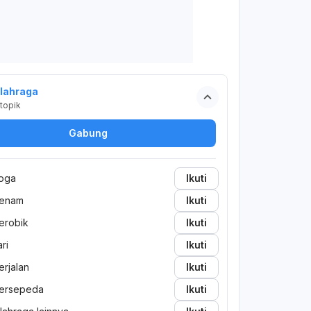
lahraga
topik
Gabung
oga
Ikuti
enam
Ikuti
erobik
Ikuti
ari
Ikuti
erjalan
Ikuti
ersepeda
Ikuti