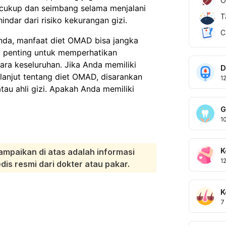
O
 cukup dan seimbang selama menjalani
T
ndar dari risiko kekurangan gizi.
C
nda, manfaat diet OMAD bisa jangka
i penting untuk memperhatikan
ara keseluruhan. Jika Anda memiliki
D
lanjut tentang diet OMAD, disarankan
1
tau ahli gizi. Apakah Anda memiliki
G
1
K
ampaikan di atas adalah informasi
1
s resmi dari dokter atau pakar.
K
7