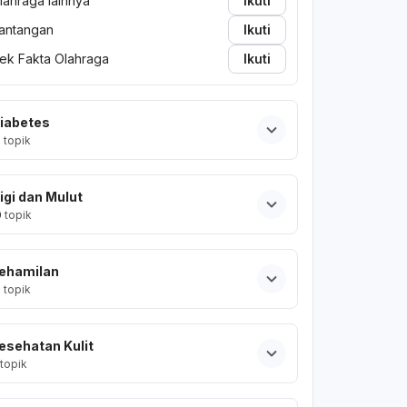
lahraga lainnya
Ikuti
antangan
Ikuti
ek Fakta Olahraga
Ikuti
iabetes
2
topik
igi dan Mulut
0
topik
ehamilan
2
topik
esehatan Kulit
topik