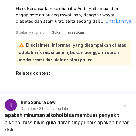
Halo. Berdasarkan keluhan ibu Anda yaitu mual dan
engap setelah pulang rawat inap, dengan riwayat
diabetes dan asam urat, serta sedang dalam persiapan
...
Lihat Lainnya
insulin, ada beberapa kemungkinan penyebab yang perlu
8 bulan yang lalu
Suka
masukan
dipertimbangkan:
Gastroparesis Diabetik:
Kondisi ini sering terjadi pada
Disclaimer:
Informasi yang disampaikan di atas
penderita diabetes. Lambung menjadi lambat dalam
adalah informasi umum, bukan pengganti saran
mengosongkan makanan, yang dapat menyebabkan
gejala mual, kembung, dan rasa penuh atau tidak
medis resmi dari dokter atau pakar.
nyaman di perut (yang bisa dirasakan sebagai
'engap').
Related content
Penyakit Refluks Gastroesofageal (GERD) atau Asam
Lambung Tinggi:
Mual dan rasa tidak nyaman di dada
atau tenggorokan (engap) bisa disebabkan oleh
naiknya asam lambung dari lambung ke
Irma Sandra dewi
kerongkongan. Penggunaan omeprazole menunjukkan
Diabetes
8 bulan yang lalu
adanya masalah asam lambung sebelumnya.
apakah minuman alkohol bisa membuat penyakit
Hipoglikemia (Gula Darah Rendah):
Meskipun ibu
alkohol biss bikin gula darah tinggi naik apakah benar 
Anda didiagnosis dengan gula darah tinggi, mual juga
dok
bisa menjadi gejala gula darah rendah, terutama jika
ada perubahan dalam pola makan atau dosis obat