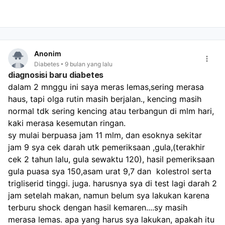
elektrolit dan dehidrasi).
Peningkatan risiko penyakit lain:
Meningkatkan risiko
infeksi paru-paru, gangguan kecemasan, potensi
kanker (termasuk kanker payudara), dan gangguan
kehamilan.
Anonim
Gangguan hormonal:
Alkohol memengaruhi hormon
Diabetes
9 bulan yang lalu
penting untuk kesehatan tubuh, termasuk
diagnosisi baru diabetes
mengganggu kerja hormon insulin dan glukagon, yang
dalam 2 mnggu ini saya meras lemas,sering merasa 
dapat menyebabkan ketidakstabilan gula darah,
haus, tapi olga rutin masih berjalan., kencing masih 
pingsan, atau kerusakan otak. Ini juga dapat
normal tdk sering kencing atau terbangun di mlm hari, 
menyebabkan lonjakan gula darah, resistensi insulin,
kaki merasa kesemutan ringan.
dan meningkatkan risiko diabetes tipe 2. Oleh karena
itu, minuman beralkohol termasuk dalam kategori
sy mulai berpuasa jam 11 mlm, dan esoknya sekitar 
minuman yang dapat menyebabkan gula darah tinggi
jam 9 sya cek darah utk pemeriksaan ,gula,(terakhir 
jika dikonsumsi berlebihan. Untuk menjaga kesehatan
cek 2 tahun lalu, gula sewaktu 120), hasil pemeriksaan 
dan mencegah berbagai penyakit, termasuk diabetes,
gula puasa sya 150,asam urat 9,7 dan  kolestrol serta 
sangat disarankan untuk membatasi atau menghindari
trigliserid tinggi. juga. harusnya sya di test lagi darah 2 
konsumsi alkohol.
jam setelah makan, namun belum sya lakukan karena 
terburu shock dengan hasil kemaren....sy masih 
merasa lemas. apa yang harus sya lakukan, apakah itu 