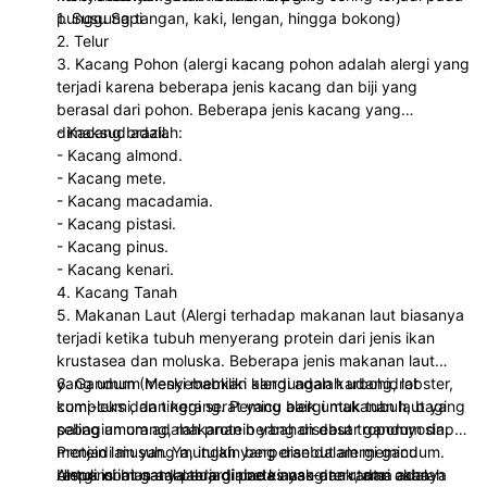
punggung tangan, kaki, lengan, hingga bokong)
1. Susu Sapi
2. Telur
3. Kacang Pohon (alergi kacang pohon adalah alergi yang
terjadi karena beberapa jenis kacang dan biji yang
berasal dari pohon. Beberapa jenis kacang yang
dimaksud adalah:
- Kacang brazil.
- Kacang almond.
- Kacang mete.
- Kacang macadamia.
- Kacang pistasi.
- Kacang pinus.
- Kacang kenari.
4. Kacang Tanah
5. Makanan Laut (Alergi terhadap makanan laut biasanya
terjadi ketika tubuh menyerang protein dari jenis ikan
krustasea dan moluska. Beberapa jenis makanan laut
yang umum menyebabkan alergi adalah udang, lobster,
6. Gandum (Meski memiliki kandungan karbohidrat
cumi-cumi, dan kerang. Pemicu alergi makanan laut yang
kompleks dan tinggi serat yang baik untuk tubuh, bagi
paling umum adalah protein yang disebut tropomyosin.
sebagian orang, makanan berbahan dasar gandum dapat
Protein lain yang mungkin berperan dalam memicu
menjadi musuh. Ya, itulah yang disebut alergi gandum.
respons imun adalah arginine kinase dan rantai cahaya
Alergi ini biasanya terjadi pada anak-anak, dan akan
Untuk obat gatal pada diabetes yang terutama adalah