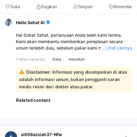
Suka
Bagikan
Simpan
Komentar
Hello Sehat AI
Hai Sobat Sehat, pertanyaan Anda telah kami terima.
Kami akan membantu memberikan penjelasan secara
umum terlebih dulu, sebelum pakar kami memberikan
...
Lihat Lainnya
respons ya.
1 tahun yang lalu
Suka
masukan
Saya kurang paham dengan pertanyaan Anda. Bisa
Disclaimer:
Informasi yang disampaikan di atas
tolong berikan informasi lebih lanjut?
adalah informasi umum, bukan pengganti saran
medis resmi dari dokter atau pakar.
Related content
siti59azizah37-Nfw