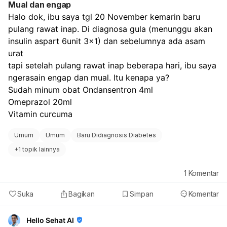
Mual dan engap
Halo dok, ibu saya tgl 20 November kemarin baru 
pulang rawat inap. Di diagnosa gula (menunggu akan 
insulin aspart 6unit 3x1) dan sebelumnya ada asam 
urat
tapi setelah pulang rawat inap beberapa hari, ibu saya 
ngerasain engap dan mual. Itu kenapa ya?
Sudah minum obat Ondansentron 4ml
Omeprazol 20ml
Vitamin curcuma
Umum
Umum
Baru Didiagnosis Diabetes
+
1 topik lainnya
1
Komentar
Suka
Bagikan
Simpan
Komentar
Hello Sehat AI