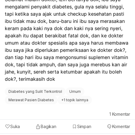
sayuran, buah-buahan, biji-bijian, dan protein tanpa
mengalami penyakit diabetes, gula nya selalu tinggi, 
lemak dapat membantu mengontrol gula darah dan
tekanan darah. Hindari makanan tinggi gula dan
tapi ketika saya ajak untuk checkup kesehatan pasti 
garam.
ibu tidak mau dok, baru-baru ini ibu saya merasakan 
Olahraga Teratur
: Aktivitas fisik yang teratur dapat
keram pada kaki nya dok dan kaki nya sering nyeri, 
membantu meningkatkan sirkulasi darah dan
apakah itu dapat berakibat fatal dok, dan ke dokter 
mengurangi gejala neuropati. Diskusikan dengan
umum atau dokter spesialis apa saya harus membawa 
dokter tentang jenis olahraga yang aman dan sesuai
ibu saya jika diperlukan pemeriksaan ke dokter dok?, 
untuk orang tua Anda.
dan tiap hari ibu saya mengonsumsi suplemen vitamin 
Perawatan Kaki
: Karena diabetes dapat
mempengaruhi kesehatan kaki, penting untuk
dok, tapi tidak ampuh, dan saya juga merebus kan air 
memeriksa kaki secara rutin untuk mendeteksi adanya
jahe, kunyit, sereh serta ketumbar apakah itu boleh 
luka atau infeksi. Jika ada gejala yang mencurigakan,
dok?, terimakasih dok
segera konsultasikan ke dokter.
Konsultasi dengan Dokter Spesialis
: Mengingat gejala
Diabetes yang Sulit Terkontrol
Umum
yang dialami, sebaiknya orang tua Anda berkonsultasi
Merawat Pasien Diabetes
+
1 topik lainnya
dengan dokter spesialis, seperti ahli endokrinologi atau
neurologi, untuk mendapatkan penanganan yang
1
Komentar
tepat.
Hindari Air Panas
: Jika mandi dengan air panas
Suka
Bagikan
Simpan
Komentar
menyebabkan rasa sakit atau kesemutan, sebaiknya
hindari suhu air yang terlalu panas. Gunakan air hangat