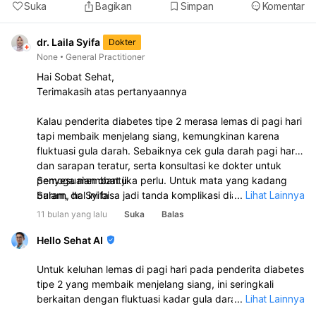
Suka
Bagikan
Simpan
Komentar
dr. Laila Syifa
Dokter
None
General Practitioner
Hai Sobat Sehat,
Terimakasih atas pertanyaannya
Kalau penderita diabetes tipe 2 merasa lemas di pagi hari
tapi membaik menjelang siang, kemungkinan karena
fluktuasi gula darah. Sebaiknya cek gula darah pagi hari
dan sarapan teratur, serta konsultasi ke dokter untuk
penyesuaian obat jika perlu. Untuk mata yang kadang
Semoga membantu
buram, hal ini bisa jadi tanda komplikasi diabetes seperti
Salam, dr. Syifa
...
Lihat Lainnya
retinopati. Pencegahannya dengan menjaga gula darah
11 bulan yang lalu
Suka
Balas
tetap stabil, rutin periksa mata ke dokter, jaga pola
makan sehat, dan hindari merokok agar penglihatan tidak
Hello Sehat AI
memburuk. Jika penglihatan tiba-tiba makin buram atau
ada gejala lain, segera periksakan ke dokter.
Untuk keluhan lemas di pagi hari pada penderita diabetes
tipe 2 yang membaik menjelang siang, ini seringkali
berkaitan dengan fluktuasi kadar gula darah. Penting
...
Lihat Lainnya
untuk: