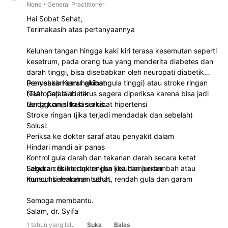
None
General Practitioner
Hai Sobat Sehat,
Terimakasih atas pertanyaannya
Keluhan tangan hingga kaki kiri terasa kesemutan seperti
kesetrum, pada orang tua yang menderita diabetes dan
darah tinggi, bisa disebabkan oleh neuropati diabetik
(kerusakan saraf akibat gula tinggi) atau stroke ringan
Penyebab Kemungkinan:
(TIA). Gejala ini harus segera diperiksa karena bisa jadi
Neuropati diabetik
tanda komplikasi serius.
Gangguan sirkulasi akibat hipertensi
Stroke ringan (jika terjadi mendadak dan sebelah)
Solusi:
Periksa ke dokter saraf atau penyakit dalam
Hindari mandi air panas
Kontrol gula darah dan tekanan darah secara ketat
Lakukan fisioterapi ringan jika dianjurkan
Segera cek ke dokter jika keluhan bertambah atau
Konsumsi makanan sehat, rendah gula dan garam
muncul kelemahan tubuh.
Semoga membantu.
Salam, dr. Syifa
1 tahun yang lalu
Suka
Balas