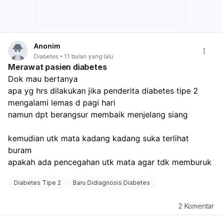
secara menyeluruh dan menentukan apakah Anda
memerlukan obat-obatan. Jika memang diperlukan,
dokter akan menjelaskan manfaat dan risiko obat
tersebut, serta mencari dosis yang paling sesuai untuk
Anonim
Anda. Jangan menunda konsultasi karena penanganan
Diabetes
11 bulan yang lalu
dini sangat penting untuk mencegah komplikasi diabetes
Merawat pasien diabetes
di kemudian hari.
Dok mau bertanya
apa yg hrs dilakukan jika penderita diabetes tipe 2 
mengalami lemas d pagi hari
namun dpt berangsur membaik menjelang siang
kemudian utk mata kadang kadang suka terlihat 
buram
apakah ada pencegahan utk mata agar tdk memburuk
Diabetes Tipe 2
Baru Didiagnosis Diabetes
2
Komentar