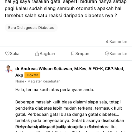
hal yg saya rasakan gatal seperti biduran hanya setiap 
Menjaga kadar gula darah tetap terkontrol:
Ini adalah
pagi kalau sudah siang sembuh otomatis apakah hal 
kunci utama untuk mencegah kerusakan lebih lanjut
tersebut salah satu reaksi daripada diabetes nya ?
pada pembuluh darah mata.
Menerapkan pola makan sehat:
Diet seimbang
membantu menjaga kadar gula darah stabil.
Baru Didiagnosis Diabetes
Melakukan pemeriksaan mata rutin:
Kunjungi dokter
spesialis mata secara teratur untuk deteksi dini dan
4
Komentar
penanganan komplikasi seperti katarak diabetik,
retinopati diabetik, atau edema makula diabetik.
Suka
Bagikan
Simpan
Komentar
Mengikuti pengobatan yang tepat:
Jika sudah ada
indikasi komplikasi mata, patuhi rekomendasi
dr.Andreas Wilson Setiawan, M.Kes, AIFO-K, CBP.Med,
pengobatan dari dokter mata. Sangat disarankan
Akp
Dokter
untuk berkonsultasi dengan dokter yang merawat
None
Magister Kesehatan
diabetes Anda untuk penyesuaian terapi dan juga
Halo, terima kasih atas pertanyaan anda.
memeriksakan diri ke dokter spesialis mata untuk
evaluasi kondisi mata Anda secara menyeluruh.
Beberapa masalah kulit biasa dialami siapa saja, tetapi
penderita diabetes lebih mudah terkena, termasuk kulit
gatal. Perbedaan gatal biasa dengan gatal diabetes
terletak pada penyebabnya. Gatal biasanya disebabkan
oleh infeksi, masalah kulit, atau iritasi. Sementara itu,
Penyebab kulit gatal pada pengidap diabetes :