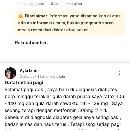
11 bulan yang lalu
Suka
masukan
Mengatur pola makan:
Pilih makanan yang tepat
seperti nasi merah, ubi jalar, pisang, telur, salmon, tuna,
Disclaimer:
Informasi yang disampaikan di atas
dan sayuran hijau untuk menjaga stabilitas gula darah.
adalah informasi umum, bukan pengganti saran
Rutin memeriksa gula darah:
Lakukan pengecekan
kadar gula darah secara teratur, terutama sebelum dan
medis resmi dari dokter atau pakar.
sesudah beraktivitas, untuk memantau dan mencegah
penurunan drastis.
Related content
Menyesuaikan pengobatan:
Konsultasikan dengan
dokter mengenai dosis dan cara konsumsi obat
antidiabetes Anda, karena penyesuaian mungkin
diperlukan.
Ayla Izmi
Menghindari alkohol:
Alkohol dapat menyebabkan
Diabetes
1 tahun yang lalu
penurunan gula darah yang drastis dan memperburuk
Gatal setiap pagi
rasa lemas.
Selamat pagi dok , saya baru di diagnosis diabetes 
Mencari dukungan mental:
Stres dan depresi dapat
bbrp minggu terakhir gula darah puasa saya rata2 106 
memperburuk kondisi, jadi dukungan dari orang
terdekat sangat membantu. Mengenai pandangan
- 140 mg dan gula darah sewaktu 116 - 139 mg . Saya 
mata yang kadang buram, ini adalah komplikasi umum
sedang terapi dengan metformin 500mg 2 x 1. 
diabetes yang dapat memengaruhi penglihatan. Untuk
Sebelum di diagnosis diabetes gejalanya sering bak , 
mencegahnya memburuk, langkah-langkah
badan lemas dan haus terus . Tetapi skrg setiap pagi 
pencegahan yang sangat penting adalah: