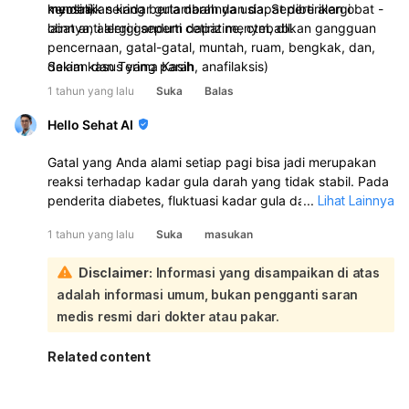
myosin)
membaik seiring bertambahnya usia. Seperti alergi
kendalikan kadar gula darah dan dapat diberikan obat -
lainnya, alergi gandum dapat menyebabkan gangguan
obat anti alergi seperti cetirizine, ctm, dll.
pencernaan, gatal-gatal, muntah, ruam, bengkak, dan,
dalam kasus yang parah, anafilaksis)
Sekian dan Terima Kasih
1 tahun yang lalu
Suka
Balas
Hello Sehat AI
Gatal yang Anda alami setiap pagi bisa jadi merupakan
reaksi terhadap kadar gula darah yang tidak stabil. Pada
penderita diabetes, fluktuasi kadar gula darah dapat
...
Lihat Lainnya
memicu berbagai gejala, termasuk gatal-gatal. Kadar
1 tahun yang lalu
Suka
masukan
gula darah yang tinggi dapat menyebabkan dehidrasi,
yang pada gilirannya dapat mengakibatkan kulit kering
Disclaimer:
Informasi yang disampaikan di atas
dan gatal:
adalah informasi umum, bukan pengganti saran
Selain itu, kondisi kulit seperti biduran juga bisa dipicu
oleh faktor lain, seperti alergi atau iritasi. Namun, penting
medis resmi dari dokter atau pakar.
untuk dicatat bahwa gejala ini tidak selalu langsung
berkaitan dengan diabetes. Anda sebaiknya
Related content
berkonsultasi dengan dokter untuk memastikan
penyebab pasti dari gatal yang Anda alami dan untuk