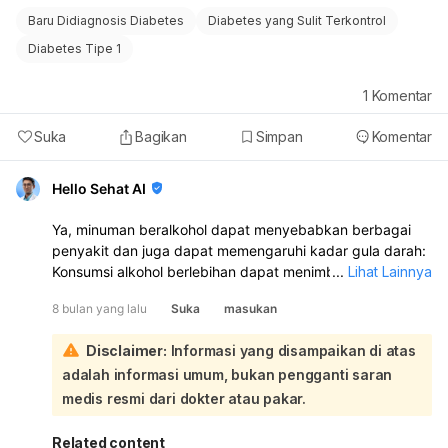
(seperti insulin yang akan dimulai). Gula darah rendah
Baru Didiagnosis Diabetes
Diabetes yang Sulit Terkontrol
dapat memicu pelepasan hormon adrenalin yang
Diabetes Tipe 1
menyebabkan mual. Mengingat kondisi ibu Anda yang
baru pulang rawat inap dan akan memulai terapi
1
Komentar
insulin, sangat penting untuk segera berkonsultasi
kembali dengan dokter yang merawat beliau atau
Suka
Bagikan
Simpan
Komentar
dokter spesialis penyakit dalam/gastroenterologi.
Dokter dapat melakukan evaluasi lebih lanjut untuk
Hello Sehat AI
menentukan penyebab pasti dari keluhan mual dan
engap ini, serta menyesuaikan penanganan yang
Ya, minuman beralkohol dapat menyebabkan berbagai
tepat, termasuk pemantauan kadar gula darah dan
penyakit dan juga dapat memengaruhi kadar gula darah:
penyesuaian diet.
Konsumsi alkohol berlebihan dapat menimbulkan banyak
...
Lihat Lainnya
bahaya bagi tubuh, antara lain:
8 bulan yang lalu
Suka
masukan
Kerusakan organ:
Dapat menyebabkan kerusakan
jantung (melemahkan otot jantung, meningkatkan risiko
Disclaimer:
Informasi yang disampaikan di atas
serangan jantung dan stroke), peradangan pankreas,
adalah informasi umum, bukan pengganti saran
kerusakan otak (memperlambat penyaluran informasi
antarsaraf, perubahan perilaku, kecemasan, hilang
medis resmi dari dokter atau pakar.
ingatan), kerusakan hati (gangguan hati dan sirosis),
dan kerusakan ginjal (mengganggu keseimbangan
Related content