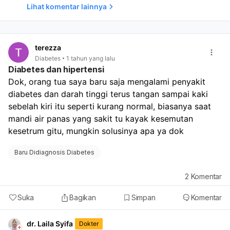
mendapatkan penanganan yang tepat. Sementara itu,
Lihat komentar lainnya
pastikan Anda menjaga kadar gula darah tetap terkontrol
dengan mengikuti terapi yang telah diresepkan, yaitu
metformin, serta menerapkan pola makan sehat dan rutin
berolahraga. Jika gatal terus berlanjut atau semakin
terezza
parah, segera hubungi dokter untuk evaluasi lebih lanjut.
Diabetes
1 tahun yang lalu
Diabetes dan hipertensi
Dok, orang tua saya baru saja mengalami penyakit 
diabetes dan darah tinggi terus tangan sampai kaki 
sebelah kiri itu seperti kurang normal, biasanya saat 
mandi air panas yang sakit tu kayak kesemutan 
kesetrum gitu, mungkin solusinya apa ya dok 
Baru Didiagnosis Diabetes
2
Komentar
Suka
Bagikan
Simpan
Komentar
dr. Laila Syifa
Dokter