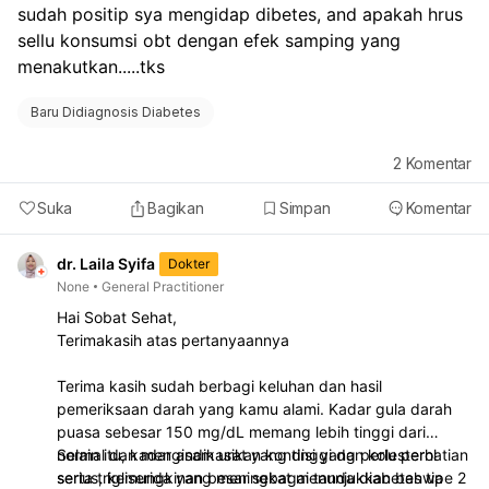
sudah positip sya mengidap dibetes, and apakah hrus 
sellu konsumsi obt dengan efek samping yang 
menakutkan.....tks
Baru Didiagnosis Diabetes
2
Komentar
Suka
Bagikan
Simpan
Komentar
dr. Laila Syifa
Dokter
None
General Practitioner
Hai Sobat Sehat,
Terimakasih atas pertanyaannya
Terima kasih sudah berbagi keluhan dan hasil
pemeriksaan darah yang kamu alami. Kadar gula darah
puasa sebesar 150 mg/dL memang lebih tinggi dari
normal dan mengindikasikan kondisi yang perlu perhatian
Selain itu, kadar asam urat yang tinggi dan kolesterol
serius, kemungkinan besar sebagai tanda diabetes tipe 2
serta trigliserida yang meningkat menunjukkan bahwa