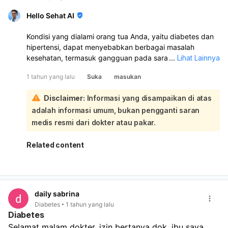
Hello Sehat AI
Kondisi yang dialami orang tua Anda, yaitu diabetes dan
hipertensi, dapat menyebabkan berbagai masalah
kesehatan, termasuk gangguan pada saraf dan
...
Lihat Lainnya
peredaran darah. Gejala seperti kesemutan atau rasa
1 tahun yang lalu
Suka
masukan
tidak normal di tangan dan kaki sebelah kiri bisa jadi
merupakan tanda dari neuropati diabetik, yang sering
Disclaimer:
Informasi yang disampaikan di atas
terjadi pada penderita diabetes.:
adalah informasi umum, bukan pengganti saran
Untuk mengatasi masalah ini, penting untuk mengontrol
kadar gula darah dan tekanan darah dengan baik. Berikut
medis resmi dari dokter atau pakar.
beberapa langkah yang bisa diambil:
Pengelolaan Diabetes dan Hipertensi
: Pastikan orang
Related content
tua Anda mengikuti rencana pengobatan yang
direkomendasikan oleh dokter. Ini termasuk
mengonsumsi obat-obatan sesuai petunjuk dan
melakukan pemeriksaan rutin untuk memantau kadar
daily sabrina
gula darah dan tekanan darah.
Diabetes
1 tahun yang lalu
Diet Sehat
: Menerapkan pola makan yang sehat
Diabetes
sangat penting. Diet seimbang yang kaya akan
Selamat malam dokter, izin bertanya dok, ibu saya 