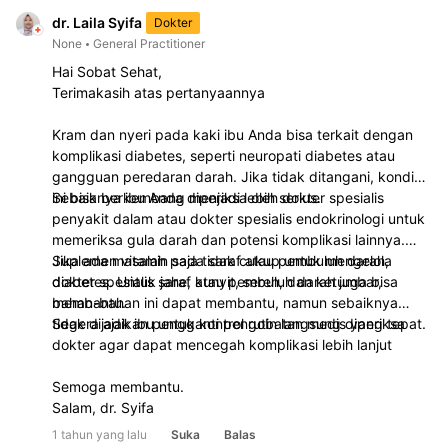
yang nyaman untuk menghindari iritasi pada kulit dan
dr. Laila Syifa
Dokter
saraf. Segera konsultasikan dengan dokter untuk
None
General Practitioner
mendapatkan penanganan yang lebih spesifik dan
Hai Sobat Sehat,
sesuai dengan kondisi kesehatan orang tua Anda.
Terimakasih atas pertanyaannya
Kram dan nyeri pada kaki ibu Anda bisa terkait dengan
komplikasi diabetes, seperti neuropati diabetes atau
gangguan peredaran darah. Jika tidak ditangani, kondisi
ini bisa berkembang menjadi lebih serius.
Sebaiknya ibu Anda diperiksa oleh dokter spesialis
penyakit dalam atau dokter spesialis endokrinologi untuk
memeriksa gula darah dan potensi komplikasi lainnya.
Jika ada masalah pada saraf atau pembuluh darah,
Suplemen vitamin saja tidak cukup untuk mengelola
dokter spesialis saraf atau pembuluh darah juga bisa
diabetes. Untuk jahe, kunyit, sereh, dan ketumbar,
membantu.
bahan-bahan ini dapat membantu, namun sebaiknya
tidak dijadikan pengganti pengobatan medis yang tepat.
Segera ajak ibu untuk kontrol rutin langsung diperiksa
dokter agar dapat mencegah komplikasi lebih lanjut
Semoga membantu.
Salam, dr. Syifa
1 tahun yang lalu
Suka
Balas