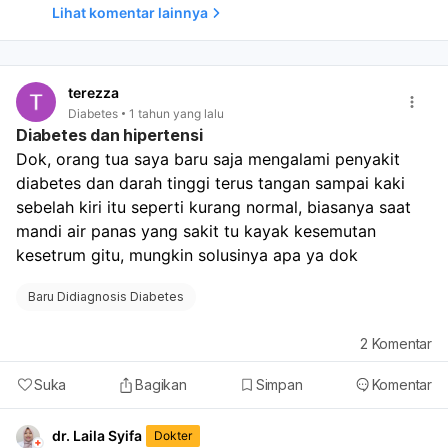
mendapatkan penanganan yang tepat. Sementara itu,
Lihat komentar lainnya
pastikan Anda menjaga kadar gula darah tetap terkontrol
dengan mengikuti terapi yang telah diresepkan, yaitu
metformin, serta menerapkan pola makan sehat dan rutin
berolahraga. Jika gatal terus berlanjut atau semakin
terezza
parah, segera hubungi dokter untuk evaluasi lebih lanjut.
Diabetes
1 tahun yang lalu
Diabetes dan hipertensi
Dok, orang tua saya baru saja mengalami penyakit 
diabetes dan darah tinggi terus tangan sampai kaki 
sebelah kiri itu seperti kurang normal, biasanya saat 
mandi air panas yang sakit tu kayak kesemutan 
kesetrum gitu, mungkin solusinya apa ya dok 
Baru Didiagnosis Diabetes
2
Komentar
Suka
Bagikan
Simpan
Komentar
dr. Laila Syifa
Dokter