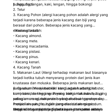
punggung tangan, kaki, lengan, hingga bokong)
1. Susu Sapi
2. Telur
3. Kacang Pohon (alergi kacang pohon adalah alergi yang
terjadi karena beberapa jenis kacang dan biji yang
berasal dari pohon. Beberapa jenis kacang yang
dimaksud adalah:
- Kacang brazil.
- Kacang almond.
- Kacang mete.
- Kacang macadamia.
- Kacang pistasi.
- Kacang pinus.
- Kacang kenari.
4. Kacang Tanah
5. Makanan Laut (Alergi terhadap makanan laut biasanya
terjadi ketika tubuh menyerang protein dari jenis ikan
krustasea dan moluska. Beberapa jenis makanan laut
yang umum menyebabkan alergi adalah udang, lobster,
6. Gandum (Meski memiliki kandungan karbohidrat
cumi-cumi, dan kerang. Pemicu alergi makanan laut yang
kompleks dan tinggi serat yang baik untuk tubuh, bagi
paling umum adalah protein yang disebut tropomyosin.
sebagian orang, makanan berbahan dasar gandum dapat
Protein lain yang mungkin berperan dalam memicu
menjadi musuh. Ya, itulah yang disebut alergi gandum.
respons imun adalah arginine kinase dan rantai cahaya
Alergi ini biasanya terjadi pada anak-anak, dan akan
Untuk obat gatal pada diabetes yang terutama adalah