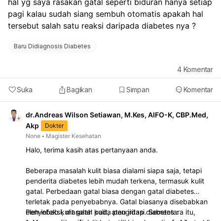
hal yg saya rasakan gatal seperti biduran hanya setiap 
Menjaga kadar gula darah tetap terkontrol:
Ini adalah
pagi kalau sudah siang sembuh otomatis apakah hal 
kunci utama untuk mencegah kerusakan lebih lanjut
tersebut salah satu reaksi daripada diabetes nya ?
pada pembuluh darah mata.
Menerapkan pola makan sehat:
Diet seimbang
membantu menjaga kadar gula darah stabil.
Baru Didiagnosis Diabetes
Melakukan pemeriksaan mata rutin:
Kunjungi dokter
spesialis mata secara teratur untuk deteksi dini dan
4
Komentar
penanganan komplikasi seperti katarak diabetik,
retinopati diabetik, atau edema makula diabetik.
Suka
Bagikan
Simpan
Komentar
Mengikuti pengobatan yang tepat:
Jika sudah ada
indikasi komplikasi mata, patuhi rekomendasi
dr.Andreas Wilson Setiawan, M.Kes, AIFO-K, CBP.Med,
pengobatan dari dokter mata. Sangat disarankan
Akp
Dokter
untuk berkonsultasi dengan dokter yang merawat
None
Magister Kesehatan
diabetes Anda untuk penyesuaian terapi dan juga
Halo, terima kasih atas pertanyaan anda.
memeriksakan diri ke dokter spesialis mata untuk
evaluasi kondisi mata Anda secara menyeluruh.
Beberapa masalah kulit biasa dialami siapa saja, tetapi
penderita diabetes lebih mudah terkena, termasuk kulit
gatal. Perbedaan gatal biasa dengan gatal diabetes
terletak pada penyebabnya. Gatal biasanya disebabkan
oleh infeksi, masalah kulit, atau iritasi. Sementara itu,
Penyebab kulit gatal pada pengidap diabetes :