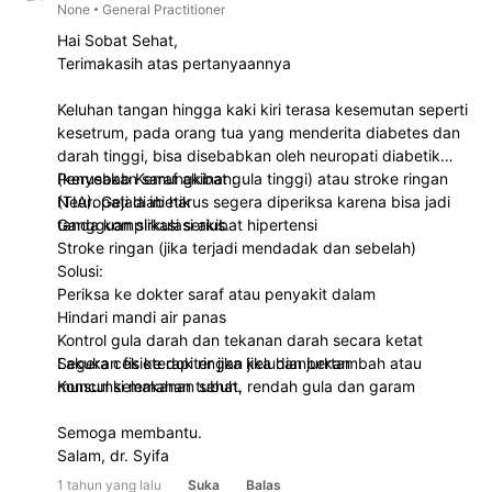
None
General Practitioner
Hai Sobat Sehat,
Terimakasih atas pertanyaannya
Keluhan tangan hingga kaki kiri terasa kesemutan seperti
kesetrum, pada orang tua yang menderita diabetes dan
darah tinggi, bisa disebabkan oleh neuropati diabetik
(kerusakan saraf akibat gula tinggi) atau stroke ringan
Penyebab Kemungkinan:
(TIA). Gejala ini harus segera diperiksa karena bisa jadi
Neuropati diabetik
tanda komplikasi serius.
Gangguan sirkulasi akibat hipertensi
Stroke ringan (jika terjadi mendadak dan sebelah)
Solusi:
Periksa ke dokter saraf atau penyakit dalam
Hindari mandi air panas
Kontrol gula darah dan tekanan darah secara ketat
Lakukan fisioterapi ringan jika dianjurkan
Segera cek ke dokter jika keluhan bertambah atau
Konsumsi makanan sehat, rendah gula dan garam
muncul kelemahan tubuh.
Semoga membantu.
Salam, dr. Syifa
1 tahun yang lalu
Suka
Balas