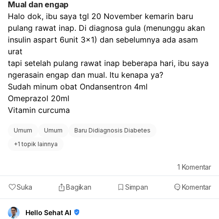
Mual dan engap
Halo dok, ibu saya tgl 20 November kemarin baru 
pulang rawat inap. Di diagnosa gula (menunggu akan 
insulin aspart 6unit 3x1) dan sebelumnya ada asam 
urat
tapi setelah pulang rawat inap beberapa hari, ibu saya 
ngerasain engap dan mual. Itu kenapa ya?
Sudah minum obat Ondansentron 4ml
Omeprazol 20ml
Vitamin curcuma
Umum
Umum
Baru Didiagnosis Diabetes
+
1 topik lainnya
1
Komentar
Suka
Bagikan
Simpan
Komentar
Hello Sehat AI