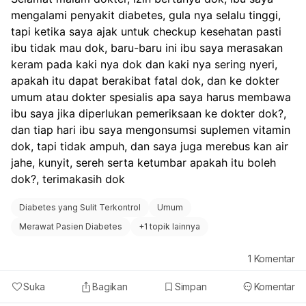
sayuran, buah-buahan, biji-bijian, dan protein tanpa
mengalami penyakit diabetes, gula nya selalu tinggi, 
lemak dapat membantu mengontrol gula darah dan
tekanan darah. Hindari makanan tinggi gula dan
tapi ketika saya ajak untuk checkup kesehatan pasti 
garam.
ibu tidak mau dok, baru-baru ini ibu saya merasakan 
Olahraga Teratur
: Aktivitas fisik yang teratur dapat
keram pada kaki nya dok dan kaki nya sering nyeri, 
membantu meningkatkan sirkulasi darah dan
apakah itu dapat berakibat fatal dok, dan ke dokter 
mengurangi gejala neuropati. Diskusikan dengan
umum atau dokter spesialis apa saya harus membawa 
dokter tentang jenis olahraga yang aman dan sesuai
ibu saya jika diperlukan pemeriksaan ke dokter dok?, 
untuk orang tua Anda.
dan tiap hari ibu saya mengonsumsi suplemen vitamin 
Perawatan Kaki
: Karena diabetes dapat
mempengaruhi kesehatan kaki, penting untuk
dok, tapi tidak ampuh, dan saya juga merebus kan air 
memeriksa kaki secara rutin untuk mendeteksi adanya
jahe, kunyit, sereh serta ketumbar apakah itu boleh 
luka atau infeksi. Jika ada gejala yang mencurigakan,
dok?, terimakasih dok
segera konsultasikan ke dokter.
Konsultasi dengan Dokter Spesialis
: Mengingat gejala
Diabetes yang Sulit Terkontrol
Umum
yang dialami, sebaiknya orang tua Anda berkonsultasi
Merawat Pasien Diabetes
+
1 topik lainnya
dengan dokter spesialis, seperti ahli endokrinologi atau
neurologi, untuk mendapatkan penanganan yang
1
Komentar
tepat.
Hindari Air Panas
: Jika mandi dengan air panas
Suka
Bagikan
Simpan
Komentar
menyebabkan rasa sakit atau kesemutan, sebaiknya
hindari suhu air yang terlalu panas. Gunakan air hangat