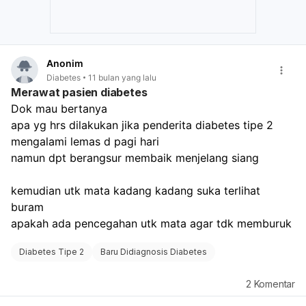
secara menyeluruh dan menentukan apakah Anda
memerlukan obat-obatan. Jika memang diperlukan,
dokter akan menjelaskan manfaat dan risiko obat
tersebut, serta mencari dosis yang paling sesuai untuk
Anonim
Anda. Jangan menunda konsultasi karena penanganan
Diabetes
11 bulan yang lalu
dini sangat penting untuk mencegah komplikasi diabetes
Merawat pasien diabetes
di kemudian hari.
Dok mau bertanya
apa yg hrs dilakukan jika penderita diabetes tipe 2 
mengalami lemas d pagi hari
namun dpt berangsur membaik menjelang siang
kemudian utk mata kadang kadang suka terlihat 
buram
apakah ada pencegahan utk mata agar tdk memburuk
Diabetes Tipe 2
Baru Didiagnosis Diabetes
2
Komentar