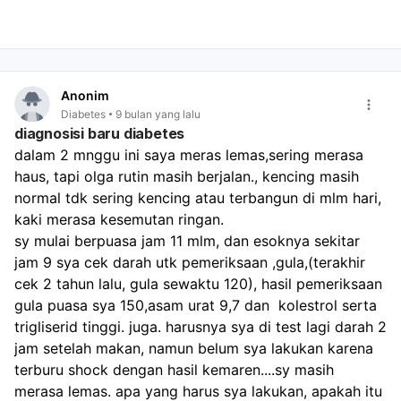
elektrolit dan dehidrasi).
Peningkatan risiko penyakit lain:
Meningkatkan risiko
infeksi paru-paru, gangguan kecemasan, potensi
kanker (termasuk kanker payudara), dan gangguan
kehamilan.
Anonim
Gangguan hormonal:
Alkohol memengaruhi hormon
Diabetes
9 bulan yang lalu
penting untuk kesehatan tubuh, termasuk
diagnosisi baru diabetes
mengganggu kerja hormon insulin dan glukagon, yang
dalam 2 mnggu ini saya meras lemas,sering merasa 
dapat menyebabkan ketidakstabilan gula darah,
haus, tapi olga rutin masih berjalan., kencing masih 
pingsan, atau kerusakan otak. Ini juga dapat
normal tdk sering kencing atau terbangun di mlm hari, 
menyebabkan lonjakan gula darah, resistensi insulin,
kaki merasa kesemutan ringan.
dan meningkatkan risiko diabetes tipe 2. Oleh karena
itu, minuman beralkohol termasuk dalam kategori
sy mulai berpuasa jam 11 mlm, dan esoknya sekitar 
minuman yang dapat menyebabkan gula darah tinggi
jam 9 sya cek darah utk pemeriksaan ,gula,(terakhir 
jika dikonsumsi berlebihan. Untuk menjaga kesehatan
cek 2 tahun lalu, gula sewaktu 120), hasil pemeriksaan 
dan mencegah berbagai penyakit, termasuk diabetes,
gula puasa sya 150,asam urat 9,7 dan  kolestrol serta 
sangat disarankan untuk membatasi atau menghindari
trigliserid tinggi. juga. harusnya sya di test lagi darah 2 
konsumsi alkohol.
jam setelah makan, namun belum sya lakukan karena 
terburu shock dengan hasil kemaren....sy masih 
merasa lemas. apa yang harus sya lakukan, apakah itu 