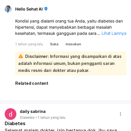
Hello Sehat AI
Kondisi yang dialami orang tua Anda, yaitu diabetes dan
hipertensi, dapat menyebabkan berbagai masalah
kesehatan, termasuk gangguan pada saraf dan
...
Lihat Lainnya
peredaran darah. Gejala seperti kesemutan atau rasa
1 tahun yang lalu
Suka
masukan
tidak normal di tangan dan kaki sebelah kiri bisa jadi
merupakan tanda dari neuropati diabetik, yang sering
Disclaimer:
Informasi yang disampaikan di atas
terjadi pada penderita diabetes.:
adalah informasi umum, bukan pengganti saran
Untuk mengatasi masalah ini, penting untuk mengontrol
kadar gula darah dan tekanan darah dengan baik. Berikut
medis resmi dari dokter atau pakar.
beberapa langkah yang bisa diambil:
Pengelolaan Diabetes dan Hipertensi
: Pastikan orang
Related content
tua Anda mengikuti rencana pengobatan yang
direkomendasikan oleh dokter. Ini termasuk
mengonsumsi obat-obatan sesuai petunjuk dan
melakukan pemeriksaan rutin untuk memantau kadar
daily sabrina
gula darah dan tekanan darah.
Diabetes
1 tahun yang lalu
Diet Sehat
: Menerapkan pola makan yang sehat
Diabetes
sangat penting. Diet seimbang yang kaya akan
Selamat malam dokter, izin bertanya dok, ibu saya 