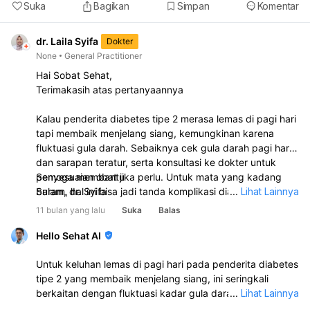
Suka
Bagikan
Simpan
Komentar
dr. Laila Syifa
Dokter
None
General Practitioner
Hai Sobat Sehat,
Terimakasih atas pertanyaannya
Kalau penderita diabetes tipe 2 merasa lemas di pagi hari
tapi membaik menjelang siang, kemungkinan karena
fluktuasi gula darah. Sebaiknya cek gula darah pagi hari
dan sarapan teratur, serta konsultasi ke dokter untuk
penyesuaian obat jika perlu. Untuk mata yang kadang
Semoga membantu
buram, hal ini bisa jadi tanda komplikasi diabetes seperti
Salam, dr. Syifa
...
Lihat Lainnya
retinopati. Pencegahannya dengan menjaga gula darah
11 bulan yang lalu
Suka
Balas
tetap stabil, rutin periksa mata ke dokter, jaga pola
makan sehat, dan hindari merokok agar penglihatan tidak
Hello Sehat AI
memburuk. Jika penglihatan tiba-tiba makin buram atau
ada gejala lain, segera periksakan ke dokter.
Untuk keluhan lemas di pagi hari pada penderita diabetes
tipe 2 yang membaik menjelang siang, ini seringkali
berkaitan dengan fluktuasi kadar gula darah. Penting
...
Lihat Lainnya
untuk: