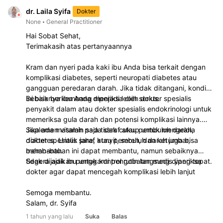
yang nyaman untuk menghindari iritasi pada kulit dan
dr. Laila Syifa
Dokter
saraf. Segera konsultasikan dengan dokter untuk
None
General Practitioner
mendapatkan penanganan yang lebih spesifik dan
Hai Sobat Sehat,
sesuai dengan kondisi kesehatan orang tua Anda.
Terimakasih atas pertanyaannya
Kram dan nyeri pada kaki ibu Anda bisa terkait dengan
komplikasi diabetes, seperti neuropati diabetes atau
gangguan peredaran darah. Jika tidak ditangani, kondisi
ini bisa berkembang menjadi lebih serius.
Sebaiknya ibu Anda diperiksa oleh dokter spesialis
penyakit dalam atau dokter spesialis endokrinologi untuk
memeriksa gula darah dan potensi komplikasi lainnya.
Jika ada masalah pada saraf atau pembuluh darah,
Suplemen vitamin saja tidak cukup untuk mengelola
dokter spesialis saraf atau pembuluh darah juga bisa
diabetes. Untuk jahe, kunyit, sereh, dan ketumbar,
membantu.
bahan-bahan ini dapat membantu, namun sebaiknya
tidak dijadikan pengganti pengobatan medis yang tepat.
Segera ajak ibu untuk kontrol rutin langsung diperiksa
dokter agar dapat mencegah komplikasi lebih lanjut
Semoga membantu.
Salam, dr. Syifa
1 tahun yang lalu
Suka
Balas