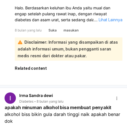
Halo. Berdasarkan keluhan ibu Anda yaitu mual dan
engap setelah pulang rawat inap, dengan riwayat
diabetes dan asam urat, serta sedang dalam persiapan
...
Lihat Lainnya
insulin, ada beberapa kemungkinan penyebab yang perlu
8 bulan yang lalu
Suka
masukan
dipertimbangkan:
Gastroparesis Diabetik:
Kondisi ini sering terjadi pada
Disclaimer:
Informasi yang disampaikan di atas
penderita diabetes. Lambung menjadi lambat dalam
adalah informasi umum, bukan pengganti saran
mengosongkan makanan, yang dapat menyebabkan
gejala mual, kembung, dan rasa penuh atau tidak
medis resmi dari dokter atau pakar.
nyaman di perut (yang bisa dirasakan sebagai
'engap').
Related content
Penyakit Refluks Gastroesofageal (GERD) atau Asam
Lambung Tinggi:
Mual dan rasa tidak nyaman di dada
atau tenggorokan (engap) bisa disebabkan oleh
naiknya asam lambung dari lambung ke
Irma Sandra dewi
kerongkongan. Penggunaan omeprazole menunjukkan
Diabetes
8 bulan yang lalu
adanya masalah asam lambung sebelumnya.
apakah minuman alkohol bisa membuat penyakit
Hipoglikemia (Gula Darah Rendah):
Meskipun ibu
alkohol biss bikin gula darah tinggi naik apakah benar 
Anda didiagnosis dengan gula darah tinggi, mual juga
dok
bisa menjadi gejala gula darah rendah, terutama jika
ada perubahan dalam pola makan atau dosis obat