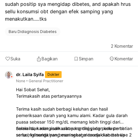
sudah positip sya mengidap dibetes, and apakah hrus 
sellu konsumsi obt dengan efek samping yang 
menakutkan.....tks
Baru Didiagnosis Diabetes
2
Komentar
Suka
Bagikan
Simpan
Komentar
dr. Laila Syifa
Dokter
None
General Practitioner
Hai Sobat Sehat,
Terimakasih atas pertanyaannya
Terima kasih sudah berbagi keluhan dan hasil
pemeriksaan darah yang kamu alami. Kadar gula darah
puasa sebesar 150 mg/dL memang lebih tinggi dari
normal dan mengindikasikan kondisi yang perlu perhatian
Selain itu, kadar asam urat yang tinggi dan kolesterol
serius, kemungkinan besar sebagai tanda diabetes tipe 2
serta trigliserida yang meningkat menunjukkan bahwa