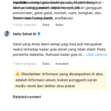
myosin)
membaik seiring bertambahnya usia. Seperti alergi
kendalikan kadar gula darah dan dapat diberikan obat -
lainnya, alergi gandum dapat menyebabkan gangguan
obat anti alergi seperti cetirizine, ctm, dll.
pencernaan, gatal-gatal, muntah, ruam, bengkak, dan,
dalam kasus yang parah, anafilaksis)
Sekian dan Terima Kasih
1 tahun yang lalu
Suka
Balas
Hello Sehat AI
Gatal yang Anda alami setiap pagi bisa jadi merupakan
reaksi terhadap kadar gula darah yang tidak stabil. Pada
penderita diabetes, fluktuasi kadar gula darah dapat
...
Lihat Lainnya
memicu berbagai gejala, termasuk gatal-gatal. Kadar
1 tahun yang lalu
Suka
masukan
gula darah yang tinggi dapat menyebabkan dehidrasi,
yang pada gilirannya dapat mengakibatkan kulit kering
Disclaimer:
Informasi yang disampaikan di atas
dan gatal:
adalah informasi umum, bukan pengganti saran
Selain itu, kondisi kulit seperti biduran juga bisa dipicu
oleh faktor lain, seperti alergi atau iritasi. Namun, penting
medis resmi dari dokter atau pakar.
untuk dicatat bahwa gejala ini tidak selalu langsung
berkaitan dengan diabetes. Anda sebaiknya
Related content
berkonsultasi dengan dokter untuk memastikan
penyebab pasti dari gatal yang Anda alami dan untuk