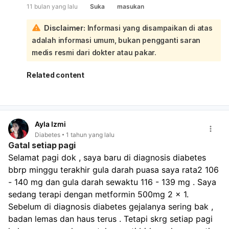
11 bulan yang lalu
Suka
masukan
Mengatur pola makan:
Pilih makanan yang tepat
seperti nasi merah, ubi jalar, pisang, telur, salmon, tuna,
Disclaimer:
Informasi yang disampaikan di atas
dan sayuran hijau untuk menjaga stabilitas gula darah.
adalah informasi umum, bukan pengganti saran
Rutin memeriksa gula darah:
Lakukan pengecekan
kadar gula darah secara teratur, terutama sebelum dan
medis resmi dari dokter atau pakar.
sesudah beraktivitas, untuk memantau dan mencegah
penurunan drastis.
Related content
Menyesuaikan pengobatan:
Konsultasikan dengan
dokter mengenai dosis dan cara konsumsi obat
antidiabetes Anda, karena penyesuaian mungkin
diperlukan.
Ayla Izmi
Menghindari alkohol:
Alkohol dapat menyebabkan
Diabetes
1 tahun yang lalu
penurunan gula darah yang drastis dan memperburuk
Gatal setiap pagi
rasa lemas.
Selamat pagi dok , saya baru di diagnosis diabetes 
Mencari dukungan mental:
Stres dan depresi dapat
bbrp minggu terakhir gula darah puasa saya rata2 106 
memperburuk kondisi, jadi dukungan dari orang
terdekat sangat membantu. Mengenai pandangan
- 140 mg dan gula darah sewaktu 116 - 139 mg . Saya 
mata yang kadang buram, ini adalah komplikasi umum
sedang terapi dengan metformin 500mg 2 x 1. 
diabetes yang dapat memengaruhi penglihatan. Untuk
Sebelum di diagnosis diabetes gejalanya sering bak , 
mencegahnya memburuk, langkah-langkah
badan lemas dan haus terus . Tetapi skrg setiap pagi 
pencegahan yang sangat penting adalah: