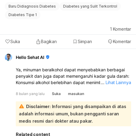
(seperti insulin yang akan dimulai). Gula darah rendah
Baru Didiagnosis Diabetes
Diabetes yang Sulit Terkontrol
dapat memicu pelepasan hormon adrenalin yang
Diabetes Tipe 1
menyebabkan mual. Mengingat kondisi ibu Anda yang
baru pulang rawat inap dan akan memulai terapi
1
Komentar
insulin, sangat penting untuk segera berkonsultasi
kembali dengan dokter yang merawat beliau atau
Suka
Bagikan
Simpan
Komentar
dokter spesialis penyakit dalam/gastroenterologi.
Dokter dapat melakukan evaluasi lebih lanjut untuk
Hello Sehat AI
menentukan penyebab pasti dari keluhan mual dan
engap ini, serta menyesuaikan penanganan yang
Ya, minuman beralkohol dapat menyebabkan berbagai
tepat, termasuk pemantauan kadar gula darah dan
penyakit dan juga dapat memengaruhi kadar gula darah:
penyesuaian diet.
Konsumsi alkohol berlebihan dapat menimbulkan banyak
...
Lihat Lainnya
bahaya bagi tubuh, antara lain:
8 bulan yang lalu
Suka
masukan
Kerusakan organ:
Dapat menyebabkan kerusakan
jantung (melemahkan otot jantung, meningkatkan risiko
Disclaimer:
Informasi yang disampaikan di atas
serangan jantung dan stroke), peradangan pankreas,
adalah informasi umum, bukan pengganti saran
kerusakan otak (memperlambat penyaluran informasi
antarsaraf, perubahan perilaku, kecemasan, hilang
medis resmi dari dokter atau pakar.
ingatan), kerusakan hati (gangguan hati dan sirosis),
dan kerusakan ginjal (mengganggu keseimbangan
Related content