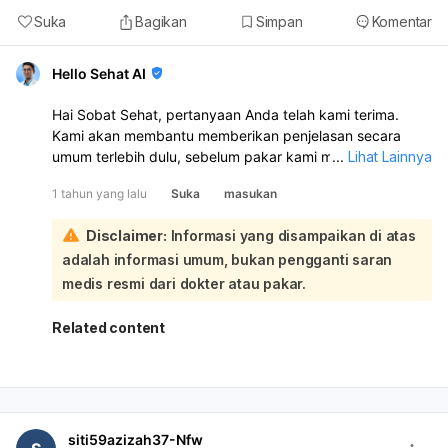
Suka
Bagikan
Simpan
Komentar
Hello Sehat AI
Hai Sobat Sehat, pertanyaan Anda telah kami terima.
Kami akan membantu memberikan penjelasan secara
umum terlebih dulu, sebelum pakar kami memberikan
...
Lihat Lainnya
respons ya.
1 tahun yang lalu
Suka
masukan
Saya kurang paham dengan pertanyaan Anda. Bisa
Disclaimer:
Informasi yang disampaikan di atas
tolong berikan informasi lebih lanjut?
adalah informasi umum, bukan pengganti saran
medis resmi dari dokter atau pakar.
Related content
siti59azizah37-Nfw