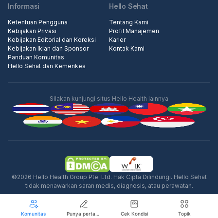
Informasi
Hello Sehat
Ketentuan Pengguna
Tentang Kami
Kebijakan Privasi
Profil Manajemen
Kebijakan Editorial dan Koreksi
Karier
Kebijakan Iklan dan Sponsor
Kontak Kami
Panduan Komunitas
Hello Sehat dan Kemenkes
Silakan kunjungi situs Hello Health lainnya
Iklan
©2026 Hello Health Group Pte. Ltd. Hak Cipta Dilindungi. Hello Sehat
tidak menawarkan saran medis, diagnosis, atau perawatan.
Komunitas
Punya pertanyaan seputar kesehatan?
Cek Kondisi
Topik