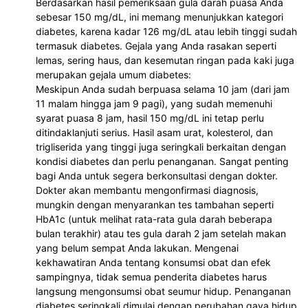
Berdasarkan hasil pemeriksaan gula darah puasa Anda
sebesar 150 mg/dL, ini memang menunjukkan kategori
diabetes, karena kadar 126 mg/dL atau lebih tinggi sudah
termasuk diabetes. Gejala yang Anda rasakan seperti
lemas, sering haus, dan kesemutan ringan pada kaki juga
merupakan gejala umum diabetes:
Meskipun Anda sudah berpuasa selama 10 jam (dari jam
11 malam hingga jam 9 pagi), yang sudah memenuhi
syarat puasa 8 jam, hasil 150 mg/dL ini tetap perlu
ditindaklanjuti serius. Hasil asam urat, kolesterol, dan
trigliserida yang tinggi juga seringkali berkaitan dengan
kondisi diabetes dan perlu penanganan. Sangat penting
bagi Anda untuk segera berkonsultasi dengan dokter.
Dokter akan membantu mengonfirmasi diagnosis,
mungkin dengan menyarankan tes tambahan seperti
HbA1c (untuk melihat rata-rata gula darah beberapa
bulan terakhir) atau tes gula darah 2 jam setelah makan
yang belum sempat Anda lakukan. Mengenai
kekhawatiran Anda tentang konsumsi obat dan efek
sampingnya, tidak semua penderita diabetes harus
langsung mengonsumsi obat seumur hidup. Penanganan
diabetes seringkali dimulai dengan perubahan gaya hidup