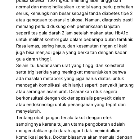
puasa sebesar 150 mg/dL memang lebih tinggi dari 
normal dan mengindikasikan kondisi yang perlu perhatian 
serius, kemungkinan besar sebagai tanda diabetes tipe 2 
atau gangguan toleransi glukosa. Namun, diagnosis pasti 
memang perlu didukung oleh pemeriksaan lanjutan 
seperti tes gula darah 2 jam setelah makan atau HbA1c 
untuk melihat kontrol gula dalam beberapa bulan terakhir. 
Rasa lemas, sering haus, dan kesemutan ringan di kaki 
juga bisa menjadi gejala yang berkaitan dengan kadar 
gula darah tinggi.
Selain itu, kadar asam urat yang tinggi dan kolesterol 
serta trigliserida yang meningkat menunjukkan bahwa 
ada masalah metabolik yang juga harus diatasi untuk 
mencegah komplikasi lebih lanjut seperti penyakit jantung 
atau serangan asam urat. Disarankan ntuk segera 
berkonsultasi dengan dokter spesialis penyakit dalam 
atau endokrinologi untuk penanganan yang tepat dan 
menyeluruh.
Tentang obat, jangan terlalu takut dengan efek 
sampingnya karena tujuan utama pengobatan adalah 
mengendalikan gula darah agar tidak menimbulkan 
komplikasi serius. Dokter biasanya akan memulai dengan 