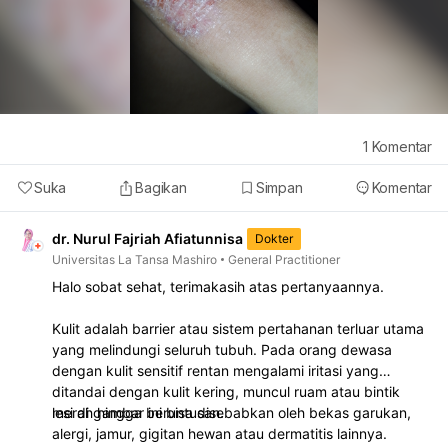
1
Komentar
Suka
Bagikan
Simpan
Komentar
dr. Nurul Fajriah Afiatunnisa
Dokter
Universitas La Tansa Mashiro
General Practitioner
Halo sobat sehat, terimakasih atas pertanyaannya.
Kulit adalah barrier atau sistem pertahanan terluar utama
yang melindungi seluruh tubuh. Pada orang dewasa
dengan kulit sensitif rentan mengalami iritasi yang
ditandai dengan kulit kering, muncul ruam atau bintik
merah hingga beruntusan.
lesi di gambar ini bisa disebabkan oleh bekas garukan,
alergi, jamur, gigitan hewan atau dermatitis lainnya.