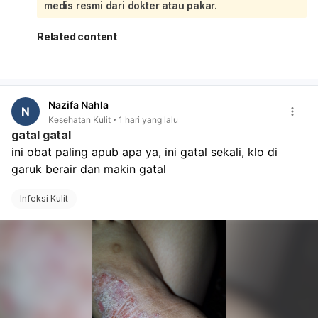
apakah perlu surat rencana persalinan atau rujukan
medis resmi dari dokter atau pakar.
lanjutan,
kapan harus kembali bila tanda-tanda persalinan
Related content
muncul,
apakah rumah sakit menerima persalinan dengan
BPJS/rujukan yang sudah ada,
apa saja berkas yang perlu dibawa saat masuk
Nazifa Nahla
bersalin. Kalau Ibu sudah dekat HPL, jangan tunggu
N
Kesehatan Kulit
1 hari yang lalu
terlalu lama bila ada kontraksi, keluar lendir darah,
gatal gatal
ketuban pecah, atau gerak janin berkurang. Segera ke
ini obat paling apub apa ya, ini gatal sekali, klo di 
rumah sakit.
garuk berair dan makin gatal
Infeksi Kulit