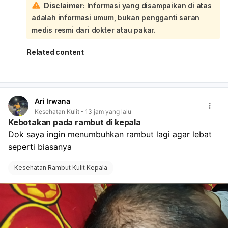
Disclaimer:
Informasi yang disampaikan di atas
diperiksa. Saya sarankan Anda periksa ke dokter
adalah informasi umum, bukan pengganti saran
kandungan atau dokter umum supaya diketahui
penyebab pastinya dan mendapat obat yang tepat.
medis resmi dari dokter atau pakar.
Jangan dibiarkan kalau keluhan terus berlanjut.
Related content
Ari Irwana
Kesehatan Kulit
13 jam yang lalu
Kebotakan pada rambut di kepala
Dok saya ingin menumbuhkan rambut lagi agar lebat 
seperti biasanya
Kesehatan Rambut Kulit Kepala