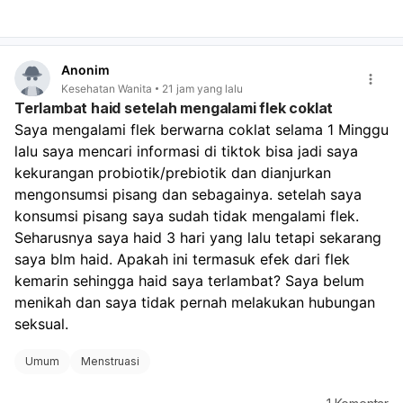
Jika darah hanya seperti haid biasa dan berhenti
dalam beberapa hari, kemungkinan masih dalam batas
wajar.
Anonim
Jika darah sangat banyak, keluar gumpalan besar,
Kesehatan Wanita
21 jam yang lalu
atau Anda sampai sangat lemas/pusing, perlu segera
Terlambat haid setelah mengalami flek coklat
diperiksa.
Saya mengalami flek berwarna coklat selama 1 Minggu 
Jika ada kemungkinan hamil, tetap lakukan tes
lalu saya mencari informasi di tiktok bisa jadi saya 
kehamilan, karena berhenti pil KB dan hubungan tanpa
perlindungan tetap ada risiko hamil. Untuk memantau:
kekurangan probiotik/prebiotik dan dianjurkan 
Catat tanggal mulai dan selesai perdarahan.
mengonsumsi pisang dan sebagainya. setelah saya 
Perhatikan banyaknya darah, warna, dan apakah nyeri
konsumsi pisang saya sudah tidak mengalami flek. 
makin berat.
Seharusnya saya haid 3 hari yang lalu tetapi sekarang 
Bila haid tidak teratur terus selama 2–3 bulan,
saya blm haid. Apakah ini termasuk efek dari flek 
konsultasi ke dokter. Kalau keluhan kram dan lemas
kemarin sehingga haid saya terlambat? Saya belum 
cukup mengganggu, sebaiknya kontrol ke dokter
menikah dan saya tidak pernah melakukan hubungan 
kandungan agar dipastikan apakah ini hanya efek
berhenti pil KB atau ada penyebab lain.
seksual.
Umum
Menstruasi