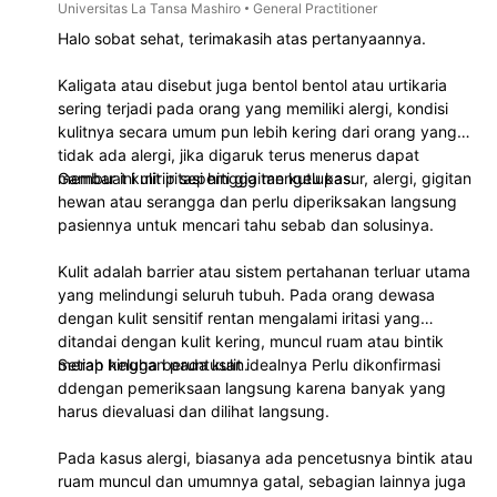
Universitas La Tansa Mashiro
General Practitioner
Halo sobat sehat, terimakasih atas pertanyaannya.
Kaligata atau disebut juga bentol bentol atau urtikaria
sering terjadi pada orang yang memiliki alergi, kondisi
kulitnya secara umum pun lebih kering dari orang yang
tidak ada alergi, jika digaruk terus menerus dapat
membuat kulit iritasi hingga mengelupas.
Gambar ini mirip seperti gigitan kutu kasur, alergi, gigitan
hewan atau serangga dan perlu diperiksakan langsung
pasiennya untuk mencari tahu sebab dan solusinya.
Kulit adalah barrier atau sistem pertahanan terluar utama
yang melindungi seluruh tubuh. Pada orang dewasa
dengan kulit sensitif rentan mengalami iritasi yang
ditandai dengan kulit kering, muncul ruam atau bintik
merah hingga beruntusan.
Setiap keluhan pada kulit idealnya Perlu dikonfirmasi
ddengan pemeriksaan langsung karena banyak yang
harus dievaluasi dan dilihat langsung.
Pada kasus alergi, biasanya ada pencetusnya bintik atau
ruam muncul dan umumnya gatal, sebagian lainnya juga