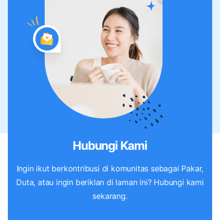
Hubungi Kami
Ingin ikut berkontribusi di komunitas sebagai Pakar,
Duta, atau ingin beriklan di laman ini? Hubungi kami
sekarang.