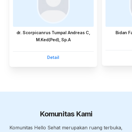
dr. Scorpicanrus Tumpal Andreas C,
Bidan F
M.Ked(Ped), Sp.A
Detail
Komunitas Kami
Komunitas Hello Sehat merupakan ruang terbuka,