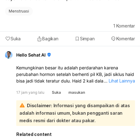
Menstruasi
1
Komentar
Suka
Bagikan
Simpan
Komentar
Hello Sehat AI
Kemungkinan besar itu adalah perdarahan karena
perubahan hormon setelah berhenti pil KB, jadi siklus haid
bisa jadi tidak teratur dulu. Haid 2 kali dalam sebulan juga
...
Lihat Lainnya
bisa terjadi dan tidak selalu berbahaya. Namun, kalau
17 jam yang lalu
Suka
masukan
perdarahannya banyak, nyeri hebat, lemas sekali, atau
berulang terus, sebaiknya periksa ke dokter kandungan:
Disclaimer:
Informasi yang disampaikan di atas
Karena Anda berhenti minum pil KB pada 5 Agustus, lalu 7
adalah informasi umum, bukan pengganti saran
Agustus keluar darah disertai kram, mules, dan lemas, ini
sangat mungkin dipengaruhi oleh perubahan hormon
medis resmi dari dokter atau pakar.
akibat penghentian pil. Setelah stop pil KB, tubuh
memang bisa butuh waktu untuk menyesuaikan siklus
Related content
haid. Yang perlu diperhatikan: