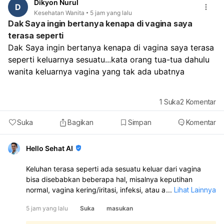
Dikyon Nurul
D
Kesehatan Wanita
5 jam yang lalu
Dak Saya ingin bertanya kenapa di vagina saya
terasa seperti
Dak Saya ingin bertanya kenapa di vagina saya terasa 
seperti keluarnya sesuatu...kata orang tua-tua dahulu 
wanita keluarnya vagina yang tak ada ubatnya 
1
Suka
2
Komentar
Suka
Bagikan
Simpan
Komentar
Hello Sehat AI
Keluhan terasa seperti ada sesuatu keluar dari vagina
bisa disebabkan beberapa hal, misalnya keputihan
normal, vagina kering/iritasi, infeksi, atau ada
...
Lihat Lainnya
benjolan/penurunan organ panggul. Kalau disertai gatal,
5 jam yang lalu
Suka
masukan
nyeri, bau tidak sedap, perdarahan, atau keluar cairan
kuning/hijau/abu-abu, itu tidak normal dan perlu