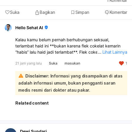
1
Komentar
Suka
Bagikan
Simpan
Komentar
Hello Sehat AI
Kalau kamu belum pernah berhubungan seksual,
terlambat haid ini **bukan karena flek cokelat kemarin
“habis” lalu haid jadi terlambat**. Flek cokelat sebelum
...
Lihat Lainnya
haid bisa terjadi karena **perubahan hormon, stres,
21 jam yang lalu
Suka
masukan
1
kurang tidur, perubahan gaya hidup, atau siklus haid
yang memang sedang tidak teratur**. Jadi kemungkinan
Disclaimer:
Informasi yang disampaikan di atas
besar flek itu hanya tanda hormon sedang berubah,
bukan penyebab langsung telat haid:
adalah informasi umum, bukan pengganti saran
Makan pisang atau makanan tertentu
tidak terbukti
medis resmi dari dokter atau pakar.
langsung menghentikan flek atau mempercepat haid
.
Yang lebih mungkin berpengaruh adalah kondisi tubuh
Related content
kamu sendiri, misalnya stres, begadang, atau siklus yang
memang sedang mundur. Kalau telatnya masih baru 3
hari, itu masih bisa termasuk variasi siklus yang normal.
Coba pantau dulu 1–2 minggu ke depan, jaga tidur
Dewi Sundari