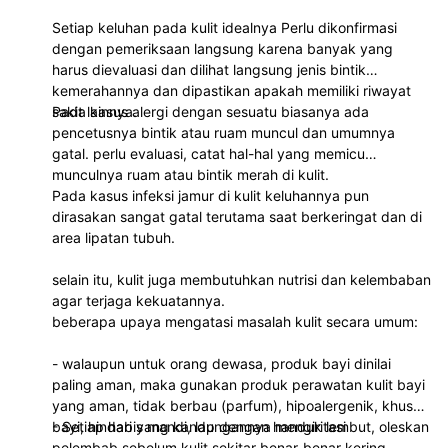
Setiap keluhan pada kulit idealnya Perlu dikonfirmasi
dengan pemeriksaan langsung karena banyak yang
harus dievaluasi dan dilihat langsung jenis bintik
kemerahannya dan dipastikan apakah memiliki riwayat
sakit lainnya.
Pada kasus alergi dengan sesuatu biasanya ada
pencetusnya bintik atau ruam muncul dan umumnya
gatal. perlu evaluasi, catat hal-hal yang memicu
munculnya ruam atau bintik merah di kulit.
Pada kasus infeksi jamur di kulit keluhannya pun
dirasakan sangat gatal terutama saat berkeringat dan di
area lipatan tubuh.
selain itu, kulit juga membutuhkan nutrisi dan kelembaban
agar terjaga kekuatannya.
beberapa upaya mengatasi masalah kulit secara umum:
- walaupun untuk orang dewasa, produk bayi dinilai
paling aman, maka gunakan produk perawatan kulit bayi
yang aman, tidak berbau (parfum), hipoalergenik, khusus
bayi, hindari yang kandungannya mengiritasi
- Setiap habis mandi, lap dengan handuk lembut, oleskan
pelembab sebelum kulit sekitar benar-benar kering