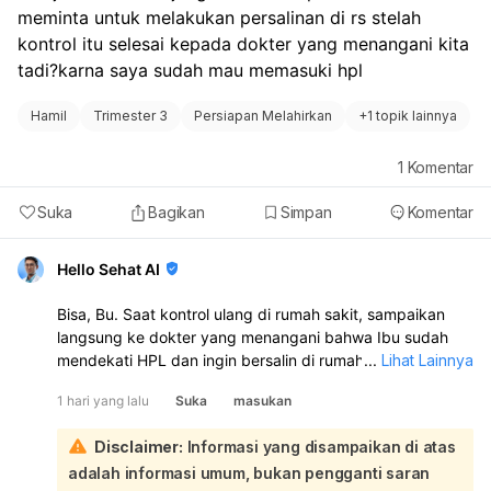
meminta untuk melakukan persalinan di rs stelah 
kontrol itu selesai kepada dokter yang menangani kita 
tadi?karna saya sudah mau memasuki hpl
Hamil
Trimester 3
Persiapan Melahirkan
+
1 topik lainnya
1
Komentar
Suka
Bagikan
Simpan
Komentar
Hello Sehat AI
Bisa, Bu. Saat kontrol ulang di rumah sakit, sampaikan
langsung ke dokter yang menangani bahwa Ibu sudah
mendekati HPL dan ingin bersalin di rumah sakit tersebut.
...
Lihat Lainnya
Dokter akan menilai kondisi Ibu dan janin, lalu
1 hari yang lalu
Suka
masukan
menentukan apakah persalinan bisa ditangani di sana.
Jika memang memungkinkan dan sesuai kondisi medis,
Disclaimer:
Informasi yang disampaikan di atas
biasanya bisa diatur untuk persalinan di rumah sakit itu:
adalah informasi umum, bukan pengganti saran
Sebaiknya saat kontrol, Ibu juga tanyakan: