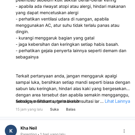
- apabila ada riwayat atopi atau alergi, hindari makanan
yang dapat mencetuskan alergi
- perhatikan ventilasi udara di ruangan, apabila
menggunakan AC, atur suhu tidak terlalu panas atau
dingin.
- kurangi menggaruk bagian yang gatal
- jaga kebersihan dan keringkan setiap habis basah.
- perhatikan gejala penyerta lainnya seperti demam dan
sebagainya
Terkait pertanyaan anda, jangan menggaruk apalgi
sampai luka, bersihkan setiap mandi seperti biasa dengan
sabun lalu keringkan, hindari alas kaki yang bergesekan
dengan area tersebut dan apabila semakin mengganggu,
sebaiknya Silakan segera berkonsultasi langsung dengan
Semoga membantu, terimakasih
...
Lihat Lainnya
dokter di klinik atau puskesmas terdekat untuk
15 jam yang lalu
Suka
Balas
pengobatan dan penanganan lebih lanjut.
Kha Neil
K
Parenting
1 hari yang lalu