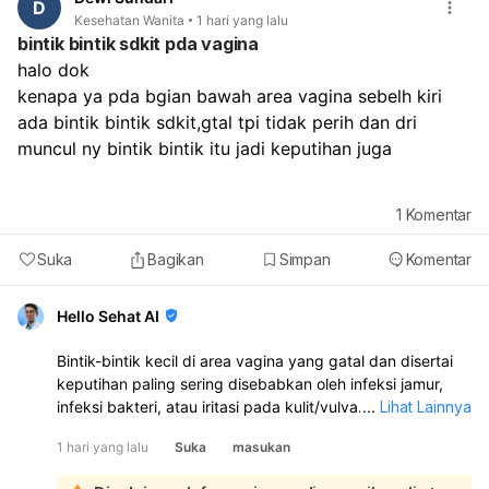
cukup, makan teratur, dan kurangi stres. Sebaiknya
D
Kesehatan Wanita
1 hari yang lalu
periksa ke dokter kandungan atau dokter umum kalau:
bintik bintik sdkit pda vagina
haid tidak datang sampai lebih dari 1–2 minggu,
halo dok
flek/pendarahan berulang terus,
ada nyeri perut hebat,
kenapa ya pda bgian bawah area vagina sebelh kiri 
bau tidak sedap,
ada bintik bintik sdkit,gtal tpi tidak perih dan dri 
atau darah keluar sangat banyak.
muncul ny bintik bintik itu jadi keputihan juga 
1
Komentar
Suka
Bagikan
Simpan
Komentar
Hello Sehat AI
Bintik-bintik kecil di area vagina yang gatal dan disertai
keputihan paling sering disebabkan oleh infeksi jamur,
infeksi bakteri, atau iritasi pada kulit/vulva. Karena ada
...
Lihat Lainnya
keputihan juga, kemungkinan perlu diperiksa langsung
1 hari yang lalu
Suka
masukan
untuk memastikan penyebabnya:
Kalau keputihannya gatal, penyebab yang sering adalah: