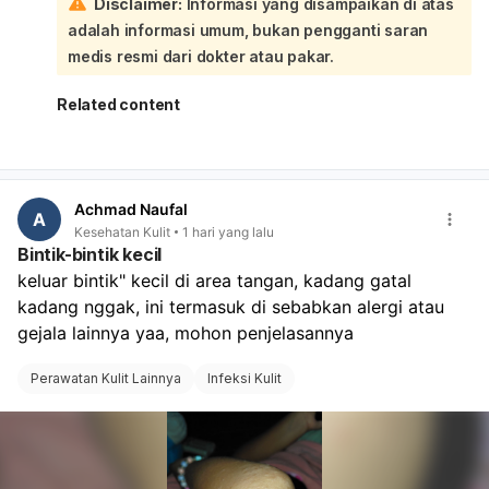
Disclaimer:
Informasi yang disampaikan di atas
Infeksi jamur vagina: biasanya gatal, keputihan putih
adalah informasi umum, bukan pengganti saran
kental seperti susu/keju, dan area sekitar bisa
kemerahan atau bengkak.
medis resmi dari dokter atau pakar.
Infeksi bakteri vagina: keputihan bisa putih, abu-abu,
atau kehijauan, sering disertai bau tidak sedap.
Related content
Iritasi atau alergi: misalnya dari sabun, pantyliner,
celana ketat, atau pembalut.
Infeksi menular seksual tertentu juga bisa
menyebabkan bintik dan keputihan. Sebaiknya jangan
Achmad Naufal
digaruk, jaga area tetap bersih dan kering, pakai
A
Kesehatan Kulit
1 hari yang lalu
celana dalam katun, dan hindari sabun kewanitaan
Bintik-bintik kecil
yang keras atau pewangi. Kalau bintiknya makin
keluar bintik" kecil di area tangan, kadang gatal 
banyak, ada bau menyengat, nyeri saat BAK, perih,
kadang nggak, ini termasuk di sebabkan alergi atau 
luka, atau tidak membaik dalam beberapa hari,
sebaiknya periksa ke dokter spesialis obstetri dan
gejala lainnya yaa, mohon penjelasannya 
ginekologi untuk pemeriksaan langsung dan obat yang
sesuai.
Perawatan Kulit Lainnya
Infeksi Kulit