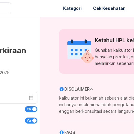
Kategori
Cek Kesehatan
Ketahui HPL ke
rkiraan
Gunakan kalkulator i
hanyalah prediksi, 
melahirkan sebenar
/2025
DISCLAIMER
Kalkulator ini bukanlah sebuah alat d
ini hanya untuk menambah pengetahua
Ya
enggan berkonsultasi secara langsun
Ya
FAQS