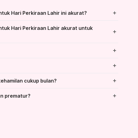
uk Hari Perkiraan Lahir ini akurat?
tuk Hari Perkiraan Lahir akurat untuk
 infeksi
Tidak ada
Lainnya ...
kehamilan cukup bulan?
an prematur?
asi kehamilan
Lainnya ...