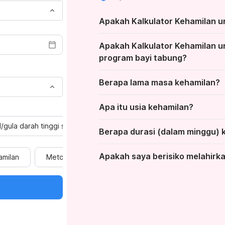
Apakah Kalkulator Kehamilan unt
Apakah Kalkulator Kehamilan un
program bayi tabung?
Berapa lama masa kehamilan?
Apa itu usia kehamilan?
/gula darah tinggi selama kehamilan
Anemia
Penyakit
Berapa durasi (dalam minggu) 
Apakah saya berisiko melahirk
amilan
Metode, tempat, dan biaya persalinan
Komplik