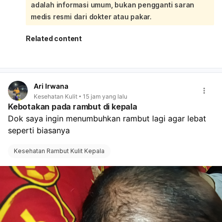
adalah informasi umum, bukan pengganti saran
kandungan atau dokter umum supaya diketahui
penyebab pastinya dan mendapat obat yang tepat.
medis resmi dari dokter atau pakar.
Jangan dibiarkan kalau keluhan terus berlanjut.
Related content
Ari Irwana
Kesehatan Kulit
15 jam yang lalu
Kebotakan pada rambut di kepala
Dok saya ingin menumbuhkan rambut lagi agar lebat 
seperti biasanya
Kesehatan Rambut Kulit Kepala