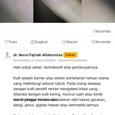
1
Komentar
Suka
Bagikan
Simpan
Komentar
dr. Nurul Fajriah Afiatunnisa
Dokter
Universitas La Tansa Mashiro
General Practitioner
Halo sobat sehat, terimakasih atas pertanyaannya.
Kulit adalah barrier atau sistem pertahanan terluar utama
yang melindungi seluruh tubuh. Pada orang dewasa
dengan kulit sensitif rentan mengalami iritasi yang
ditandai dengan kulit kering, muncul ruam atau bintik
merah hingga beruntusan.
lesi di gambar ini bisa disebabkan oleh bekas garukan,
alergi, jamur, gigitan hewan atau dermatitis lainnya.