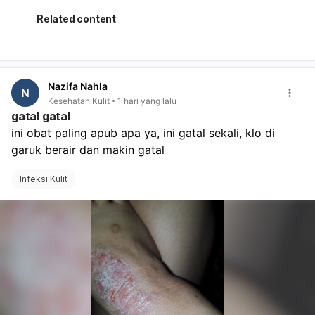
lanjutan,
kapan harus kembali bila tanda-tanda persalinan
Related content
muncul,
apakah rumah sakit menerima persalinan dengan
BPJS/rujukan yang sudah ada,
apa saja berkas yang perlu dibawa saat masuk
Nazifa Nahla
bersalin. Kalau Ibu sudah dekat HPL, jangan tunggu
N
Kesehatan Kulit
1 hari yang lalu
terlalu lama bila ada kontraksi, keluar lendir darah,
gatal gatal
ketuban pecah, atau gerak janin berkurang. Segera ke
ini obat paling apub apa ya, ini gatal sekali, klo di 
rumah sakit.
garuk berair dan makin gatal
Infeksi Kulit