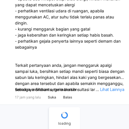
yang dapat mencetuskan alergi
- perhatikan ventilasi udara di ruangan, apabila
menggunakan AC, atur suhu tidak terlalu panas atau
dingin.
- kurangi menggaruk bagian yang gatal
- jaga kebersihan dan keringkan setiap habis basah.
- perhatikan gejala penyerta lainnya seperti demam dan
sebagainya
Terkait pertanyaan anda, jangan menggaruk apalgi
sampai luka, bersihkan setiap mandi seperti biasa dengan
sabun lalu keringkan, hindari alas kaki yang bergesekan
dengan area tersebut dan apabila semakin mengganggu,
sebaiknya Silakan segera berkonsultasi langsung dengan
Semoga membantu, terimakasih
...
Lihat Lainnya
dokter di klinik atau puskesmas terdekat untuk
17 jam yang lalu
Suka
Balas
pengobatan dan penanganan lebih lanjut.
loading