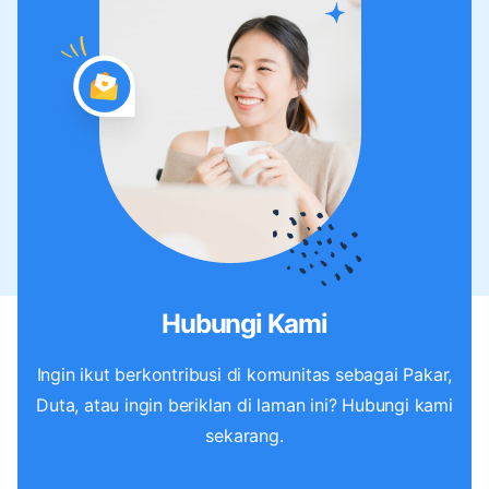
Hubungi Kami
Ingin ikut berkontribusi di komunitas sebagai Pakar,
Duta, atau ingin beriklan di laman ini? Hubungi kami
sekarang.