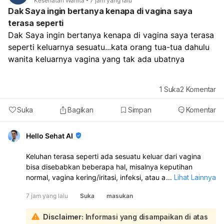
Kesehatan Wanita
7 jam yang lalu
Dak Saya ingin bertanya kenapa di vagina saya
terasa seperti
Dak Saya ingin bertanya kenapa di vagina saya terasa 
seperti keluarnya sesuatu...kata orang tua-tua dahulu 
wanita keluarnya vagina yang tak ada ubatnya 
1
Suka
2
Komentar
Suka
Bagikan
Simpan
Komentar
Hello Sehat AI
Keluhan terasa seperti ada sesuatu keluar dari vagina
bisa disebabkan beberapa hal, misalnya keputihan
normal, vagina kering/iritasi, infeksi, atau ada
...
Lihat Lainnya
benjolan/penurunan organ panggul. Kalau disertai gatal,
7 jam yang lalu
Suka
masukan
nyeri, bau tidak sedap, perdarahan, atau keluar cairan
kuning/hijau/abu-abu, itu tidak normal dan perlu
Disclaimer:
Informasi yang disampaikan di atas
diperiksa. Saya sarankan Anda periksa ke dokter