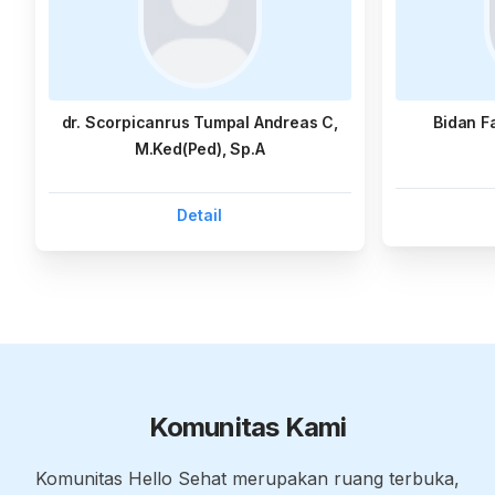
dr. Scorpicanrus Tumpal Andreas C,
Bidan F
M.Ked(Ped), Sp.A
Detail
Komunitas Kami
Komunitas Hello Sehat merupakan ruang terbuka,