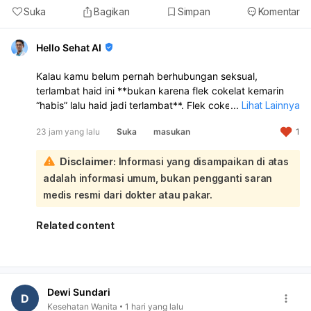
Suka
Bagikan
Simpan
Komentar
Hello Sehat AI
Kalau kamu belum pernah berhubungan seksual,
terlambat haid ini **bukan karena flek cokelat kemarin
“habis” lalu haid jadi terlambat**. Flek cokelat sebelum
...
Lihat Lainnya
haid bisa terjadi karena **perubahan hormon, stres,
23 jam yang lalu
Suka
masukan
1
kurang tidur, perubahan gaya hidup, atau siklus haid
yang memang sedang tidak teratur**. Jadi kemungkinan
Disclaimer:
Informasi yang disampaikan di atas
besar flek itu hanya tanda hormon sedang berubah,
bukan penyebab langsung telat haid:
adalah informasi umum, bukan pengganti saran
Makan pisang atau makanan tertentu
tidak terbukti
medis resmi dari dokter atau pakar.
langsung menghentikan flek atau mempercepat haid
.
Yang lebih mungkin berpengaruh adalah kondisi tubuh
Related content
kamu sendiri, misalnya stres, begadang, atau siklus yang
memang sedang mundur. Kalau telatnya masih baru 3
hari, itu masih bisa termasuk variasi siklus yang normal.
Coba pantau dulu 1–2 minggu ke depan, jaga tidur
Dewi Sundari
cukup, makan teratur, dan kurangi stres. Sebaiknya
D
Kesehatan Wanita
1 hari yang lalu
periksa ke dokter kandungan atau dokter umum kalau: