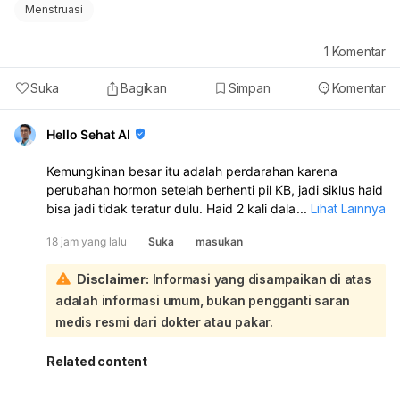
Menstruasi
1
Komentar
Suka
Bagikan
Simpan
Komentar
Hello Sehat AI
Kemungkinan besar itu adalah perdarahan karena
perubahan hormon setelah berhenti pil KB, jadi siklus haid
bisa jadi tidak teratur dulu. Haid 2 kali dalam sebulan juga
...
Lihat Lainnya
bisa terjadi dan tidak selalu berbahaya. Namun, kalau
18 jam yang lalu
Suka
masukan
perdarahannya banyak, nyeri hebat, lemas sekali, atau
berulang terus, sebaiknya periksa ke dokter kandungan:
Disclaimer:
Informasi yang disampaikan di atas
Karena Anda berhenti minum pil KB pada 5 Agustus, lalu 7
adalah informasi umum, bukan pengganti saran
Agustus keluar darah disertai kram, mules, dan lemas, ini
sangat mungkin dipengaruhi oleh perubahan hormon
medis resmi dari dokter atau pakar.
akibat penghentian pil. Setelah stop pil KB, tubuh
memang bisa butuh waktu untuk menyesuaikan siklus
Related content
haid. Yang perlu diperhatikan:
Jika darah hanya seperti haid biasa dan berhenti