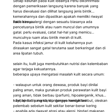
Setiap keluhan pada kulit idealnya Perlu dikonfirmasi
dengan pemeriksaan langsung karena banyak yang
harus dievaluasi dan dilihat langsung jenis bintik
kemerahannya dan dipastikan apakah memiliki riwayat
sakit lainnya.
Pada kasus alergi dengan sesuatu biasanya ada
pencetusnya bintik atau ruam muncul dan umumnya
gatal. perlu evaluasi, catat hal-hal yang memicu
munculnya ruam atau bintik merah di kulit.
Pada kasus infeksi jamur di kulit keluhannya pun
dirasakan sangat gatal terutama saat berkeringat dan di
area lipatan tubuh.
selain itu, kulit juga membutuhkan nutrisi dan kelembaban
agar terjaga kekuatannya.
beberapa upaya mengatasi masalah kulit secara umum:
- walaupun untuk orang dewasa, produk bayi dinilai
paling aman, maka gunakan produk perawatan kulit bayi
yang aman, tidak berbau (parfum), hipoalergenik, khusus
bayi, hindari yang kandungannya mengiritasi
- Setiap habis mandi, lap dengan handuk lembut, oleskan
pelembab sebelum kulit sekitar benar-benar kering
- apabila ada riwayat atopi atau alergi, hindari makanan