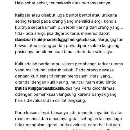
Halo sobat sehat, terimakasih atas pertanyaannya.
Kaligata atau disebut juga bentol bentol atau urtikaria
sering terjadi pada orang yang memiliki alergi, kondisi
kulitnya secara umum pun lebih kering dari orang yang
tidak ada alergi, jika digaruk terus menerus dapat
membuat kulit iritasi hingga mengelupas.
Gambar ini mirip seperti gigitan kutu kasur, alergi, gigitan
hewan atau serangga dan perlu diperiksakan langsung
pasiennya untuk mencari tahu sebab dan solusinya.
Kulit adalah barrier atau sistem pertahanan terluar utama
yang melindungi seluruh tubuh. Pada orang dewasa
dengan kulit sensitif rentan mengalami iritasi yang
ditandai dengan kulit kering, muncul ruam atau bintik
merah hingga beruntusan.
Setiap keluhan pada kulit idealnya Perlu dikonfirmasi
ddengan pemeriksaan langsung karena banyak yang
harus dievaluasi dan dilihat langsung.
Pada kasus alergi, biasanya ada pencetusnya bintik atau
ruam muncul dan umumnya gatal, sebagian lainnya juga
tidak mengalami gatal. perlu evaluasi, catat hal-hal yang