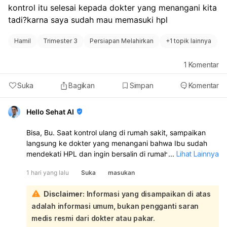
kontrol itu selesai kepada dokter yang menangani kita 
tadi?karna saya sudah mau memasuki hpl
Hamil
Trimester 3
Persiapan Melahirkan
+
1 topik lainnya
1
Komentar
Suka
Bagikan
Simpan
Komentar
Hello Sehat AI
Bisa, Bu. Saat kontrol ulang di rumah sakit, sampaikan
langsung ke dokter yang menangani bahwa Ibu sudah
mendekati HPL dan ingin bersalin di rumah sakit tersebut.
...
Lihat Lainnya
Dokter akan menilai kondisi Ibu dan janin, lalu
1 hari yang lalu
Suka
masukan
menentukan apakah persalinan bisa ditangani di sana.
Jika memang memungkinkan dan sesuai kondisi medis,
Disclaimer:
Informasi yang disampaikan di atas
biasanya bisa diatur untuk persalinan di rumah sakit itu:
adalah informasi umum, bukan pengganti saran
Sebaiknya saat kontrol, Ibu juga tanyakan:
apakah perlu surat rencana persalinan atau rujukan
medis resmi dari dokter atau pakar.