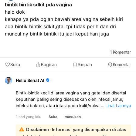
bintik bintik sdkit pda vagina
haid tidak datang sampai lebih dari 1–2 minggu,
halo dok
flek/pendarahan berulang terus,
ada nyeri perut hebat,
kenapa ya pda bgian bawah area vagina sebelh kiri 
bau tidak sedap,
ada bintik bintik sdkit,gtal tpi tidak perih dan dri 
atau darah keluar sangat banyak.
muncul ny bintik bintik itu jadi keputihan juga 
1
Komentar
Suka
Bagikan
Simpan
Komentar
Hello Sehat AI
Bintik-bintik kecil di area vagina yang gatal dan disertai
keputihan paling sering disebabkan oleh infeksi jamur,
infeksi bakteri, atau iritasi pada kulit/vulva. Karena ada
...
Lihat Lainnya
keputihan juga, kemungkinan perlu diperiksa langsung
1 hari yang lalu
Suka
masukan
untuk memastikan penyebabnya:
Kalau keputihannya gatal, penyebab yang sering adalah:
Disclaimer:
Informasi yang disampaikan di atas
Infeksi jamur vagina: biasanya gatal, keputihan putih