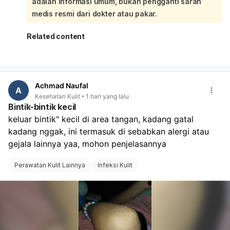
adalah informasi umum, bukan pengganti saran
kental seperti susu/keju, dan area sekitar bisa
kemerahan atau bengkak.
medis resmi dari dokter atau pakar.
Infeksi bakteri vagina: keputihan bisa putih, abu-abu,
atau kehijauan, sering disertai bau tidak sedap.
Related content
Iritasi atau alergi: misalnya dari sabun, pantyliner,
celana ketat, atau pembalut.
Infeksi menular seksual tertentu juga bisa
menyebabkan bintik dan keputihan. Sebaiknya jangan
Achmad Naufal
digaruk, jaga area tetap bersih dan kering, pakai
A
Kesehatan Kulit
1 hari yang lalu
celana dalam katun, dan hindari sabun kewanitaan
Bintik-bintik kecil
yang keras atau pewangi. Kalau bintiknya makin
keluar bintik" kecil di area tangan, kadang gatal 
banyak, ada bau menyengat, nyeri saat BAK, perih,
kadang nggak, ini termasuk di sebabkan alergi atau 
luka, atau tidak membaik dalam beberapa hari,
sebaiknya periksa ke dokter spesialis obstetri dan
gejala lainnya yaa, mohon penjelasannya 
ginekologi untuk pemeriksaan langsung dan obat yang
sesuai.
Perawatan Kulit Lainnya
Infeksi Kulit