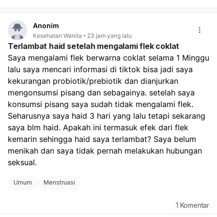
dalam beberapa hari, kemungkinan masih dalam batas
wajar.
Anonim
Jika darah sangat banyak, keluar gumpalan besar,
Kesehatan Wanita
23 jam yang lalu
atau Anda sampai sangat lemas/pusing, perlu segera
Terlambat haid setelah mengalami flek coklat
diperiksa.
Saya mengalami flek berwarna coklat selama 1 Minggu 
Jika ada kemungkinan hamil, tetap lakukan tes
lalu saya mencari informasi di tiktok bisa jadi saya 
kehamilan, karena berhenti pil KB dan hubungan tanpa
perlindungan tetap ada risiko hamil. Untuk memantau:
kekurangan probiotik/prebiotik dan dianjurkan 
Catat tanggal mulai dan selesai perdarahan.
mengonsumsi pisang dan sebagainya. setelah saya 
Perhatikan banyaknya darah, warna, dan apakah nyeri
konsumsi pisang saya sudah tidak mengalami flek. 
makin berat.
Seharusnya saya haid 3 hari yang lalu tetapi sekarang 
Bila haid tidak teratur terus selama 2–3 bulan,
saya blm haid. Apakah ini termasuk efek dari flek 
konsultasi ke dokter. Kalau keluhan kram dan lemas
kemarin sehingga haid saya terlambat? Saya belum 
cukup mengganggu, sebaiknya kontrol ke dokter
menikah dan saya tidak pernah melakukan hubungan 
kandungan agar dipastikan apakah ini hanya efek
berhenti pil KB atau ada penyebab lain.
seksual.
Umum
Menstruasi
1
Komentar