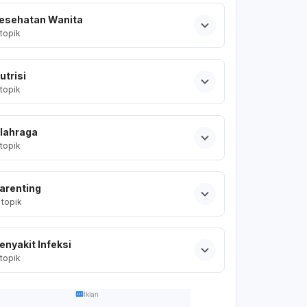
esehatan Wanita
topik
utrisi
topik
lahraga
topik
arenting
topik
enyakit Infeksi
topik
Iklan