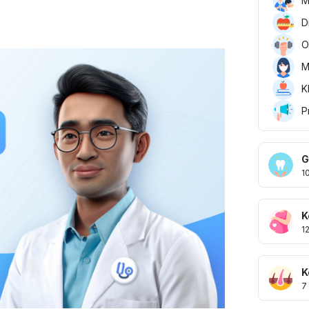
M
D
O
M
K
P
G
1
K
1
K
7