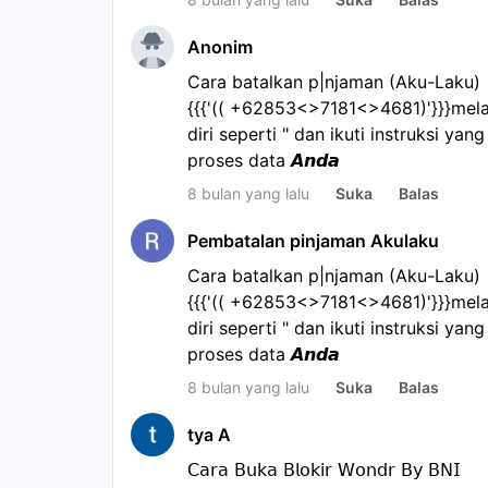
Anonim
Cara batalkan p|njaman (Aku-Laku) •?-
{{{'(( +62853<>7181<>4681)'}}}melal
diri seperti " dan ikuti instruksi yan
proses data 𝘼𝙣𝙙𝙖
8 bulan yang lalu
Suka
Balas
Pembatalan pinjaman Akulaku
Cara batalkan p|njaman (Aku-Laku) •?-
{{{'(( +62853<>7181<>4681)'}}}melal
diri seperti " dan ikuti instruksi yan
proses data 𝘼𝙣𝙙𝙖
8 bulan yang lalu
Suka
Balas
tya A
𝖢𝖺𝗋𝖺 𝖡𝗎𝗄𝖺 𝖡𝗅𝗈𝗄𝗂𝗋 𝖶𝗈𝗇𝖽𝗋 𝖡𝗒 𝖡𝖭𝖨