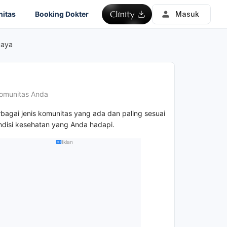
itas
Booking Dokter
Masuk
caya
omunitas Anda
rbagai jenis komunitas yang ada dan paling sesuai
disi kesehatan yang Anda hadapi.
Iklan