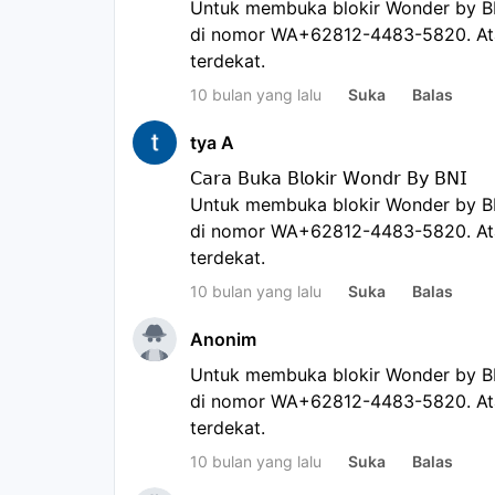
Untuk membuka blokir Wonder by BN
di nomor WA+62812-4483-5820. Atau
terdekat.
10 bulan yang lalu
Suka
Balas
tya A
𝖢𝖺𝗋𝖺 𝖡𝗎𝗄𝖺 𝖡𝗅𝗈𝗄𝗂𝗋 𝖶𝗈𝗇𝖽𝗋 𝖡𝗒 𝖡𝖭𝖨
Untuk membuka blokir Wonder by BN
di nomor WA+62812-4483-5820. Atau
terdekat.
10 bulan yang lalu
Suka
Balas
Anonim
Untuk membuka blokir Wonder by BN
di nomor WA+62812-4483-5820. Atau
terdekat.
10 bulan yang lalu
Suka
Balas