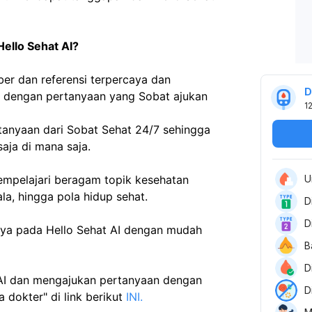
Hello Sehat AI?
er dan referensi terpercaya dan 
D
i dengan pertanyaan yang Sobat ajukan
1
tanyaan dari Sobat Sehat 24/7 sehingga 
ja di mana saja. 
U
empelajari beragam topik kesehatan 
la, hingga pola hidup sehat.
D
D
ya pada Hello Sehat AI dengan mudah 
B
D
 AI dan mengajukan pertanyaan dengan 
D
okter" di link berikut 
INI.