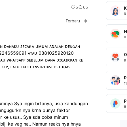
5
65
K
9
Terbaru
N
8
ɴ ᴅᴀɴᴀᴋᴜ ꜱᴇᴄᴀʀᴀ ᴜᴍᴜᴍ ᴀᴅᴀʟᴀʜ ᴅᴇɴɢᴀɴ 
82246559091 ᴀᴛᴀᴜ 0881025920120 
O
ᴛᴀᴜ ᴡʜᴀᴛꜱᴀᴘᴘ ꜱᴇʙᴇʟᴜᴍ ᴅᴀɴᴀ ᴅɪᴄᴀɪʀᴋᴀɴ ᴋᴇ 
9
ᴋᴛᴘ, ʟᴀʟᴜ ɪᴋᴜᴛɪ ɪɴꜱᴛʀᴜᴋꜱɪ ᴘᴇᴛᴜɢᴀꜱ.
P
11
P
umnya Sya ingin brtanya, usia kandungan 
8
mngugurkn nya krna punya faktor 
r ke usus.. Sya sda coba minum 
biji ke vagina.. Namun reaksinya hnya 