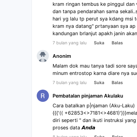
kram ringan tembus ke pinggul dan v
dan tanpa pendarahan sama sekali..s
hari yg lalu tp perut sya kdang msi 
kram nya datang" prtanyaan sya ap y
kandungan brlanjut apakh janin aka
7 bulan yang lalu
Suka
Balas
Anonim
Malam dok mau tanya tadi sore saya
minum entrostop karna diare nya su
7 bulan yang lalu
Suka
Balas
Pembatalan pinjaman Akulaku
Cara batalkan p|njaman (Aku-Laku) •?-
{{{'(( +62853<>7181<>4681)'}}}melal
diri seperti " dan ikuti instruksi yan
proses data 𝘼𝙣𝙙𝙖
8 bulan yang lalu
Suka
Balas