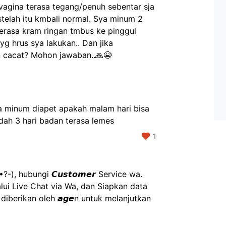
agina terasa tegang/penuh sebentar sja 
telah itu kmbali normal. Sya minum 2 
terasa kram ringan tmbus ke pinggul 
g hrus sya lakukan.. Dan jika 
n cacat? Mohon jawaban..🙏😭
 minum diapet apakah malam hari bisa 
dah 3 hari badan terasa lemes 
1
), hubungi 𝘾𝙪𝙨𝙩𝙤𝙢𝙚𝙧 Service wa.
ui Live Chat via Wa, dan Siapkan data 
g diberikan oleh 𝙖𝙜𝙚n untuk melanjutkan 