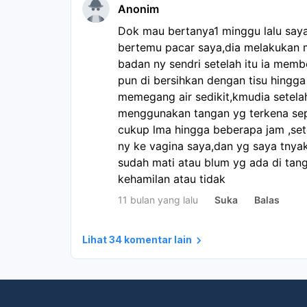
Anonim
Dok mau bertanya1 minggu lalu saya
bertemu pacar saya,dia melakukan m
badan ny sendri setelah itu ia memb
pun di bersihkan dengan tisu hingga k
memegang air sedikit,kmudia setela
menggunakan tangan yg terkena sep
cukup lma hingga beberapa jam ,set
ny ke vagina saya,dan yg saya tnya
sudah mati atau blum yg ada di tan
kehamilan atau tidak
11 bulan yang lalu
Suka
Balas
Lihat 34 komentar lain