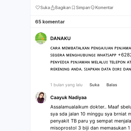
Suka
Bagikan
Simpan
Komentar
65 komentar
DANAKU
ᴄᴀʀᴀ ᴍᴇᴍʙᴀᴛᴀʟᴋᴀɴ ᴘᴇɴɢᴀᴊᴜᴀɴ ᴘɪɴᴊᴀᴍᴀ
ꜱᴇɢᴇʀᴀ ᴍᴇɴɢʜᴜʙᴜɴɢɪ ᴡʜᴀᴛꜱᴀᴘᴘ +62
ᴘᴇɴʏᴇᴅɪᴀ ᴘɪɴᴊᴀᴍᴀɴ ᴍᴇʟᴀʟᴜɪ ᴛᴇʟᴇᴘᴏɴ ᴀ
ʀᴇᴋᴇɴɪɴɢ ᴀɴᴅᴀ. ꜱɪᴀᴘᴋᴀɴ ᴅᴀᴛᴀ ᴅɪʀɪ ᴅᴀɴ 
1 bulan yang lalu
Suka
Balas
Caayuk Nadiyaa
Assalamualaikum dokter.. Maaf sbel
sya sda jalan 10 minggu sya brniat 
penyakit TB paru yg sempat menjala
misoprostol 3 biji dan memasukan 1 