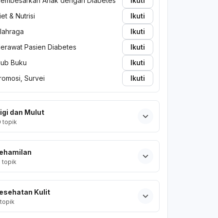
embesarkan Anak dengan Diabetes
Ikuti
iet & Nutrisi
Ikuti
lahraga
Ikuti
erawat Pasien Diabetes
Ikuti
lub Buku
Ikuti
romosi, Survei
Ikuti
igi dan Mulut
0
topik
ehamilan
2
topik
esehatan Kulit
topik