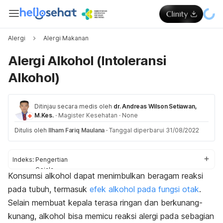
Alergi
Alergi Makanan
Alergi Alkohol (Intoleransi
Alkohol)
Ditinjau secara medis oleh
dr. Andreas Wilson Setiawan,
M.Kes.
·
Magister Kesehatan
·
None
Ditulis oleh
Ilham Fariq Maulana
·
Tanggal diperbarui 31/08/2022
Indeks:
Pengertian
Gejala
Konsumsi alkohol dapat menimbulkan
beragam reaksi
Penyebab
pada tubuh, termasuk
efek alkohol pada fungsi otak
.
Diagnosis
Pengobatan
Selain membuat kepala terasa ringan dan berkunang-
Pencegahan
kunang, alkohol bisa memicu reaksi alergi pada sebagian