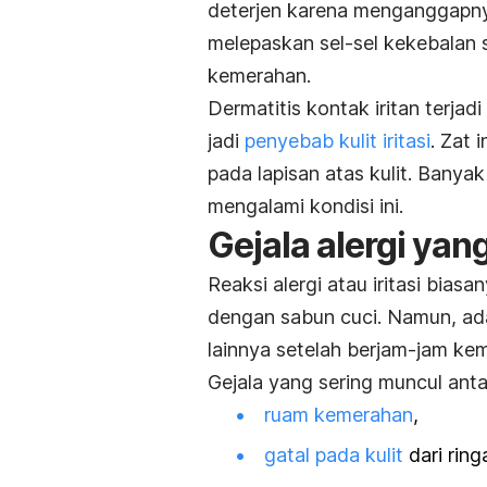
deterjen karena menganggapny
melepaskan sel-sel kekebalan 
kemerahan.
Dermatitis kontak iritan terja
jadi
penyebab kulit iritasi
. Zat 
pada lapisan atas kulit. Banya
mengalami kondisi ini.
Gejala alergi yan
Reaksi alergi atau iritasi bias
dengan sabun cuci. Namun, ada
lainnya setelah berjam-jam ke
Gejala yang sering muncul antar
ruam kemerahan
,
gatal pada kulit
dari ring