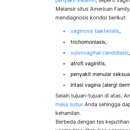
penyakit kelamin
,
seperti vagini
Melansir situs American Famil
mendiagnosis kondisi berikut:
vaginosis bakterialis
,
trichomoniasis,
vulvovaginal candidiasis
atrofi vaginitis,
penyakit menular seksual
iritasi vagina (
alergi der
Selain tujuan-tujuan di atas, A
masa subur
Anda
s
ehingga da
kehamilan.
Berbeda dengan tes keputihan 