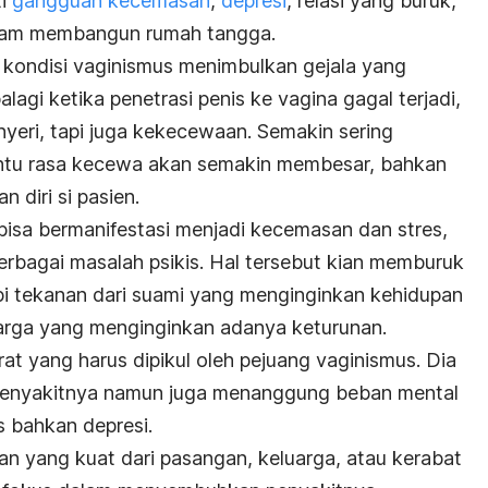
ti
gangguan kecemasan
,
depresi
, relasi yang buruk,
lam membangun rumah tangga.
b kondisi vaginismus menimbulkan gejala yang
lagi ketika penetrasi penis ke vagina gagal terjadi,
nyeri, tapi juga kekecewaan. Semakin sering
tentu rasa kecewa akan semakin membesar, bahkan
 diri si pasien.
bisa bermanifestasi menjadi kecemasan dan stres,
rbagai masalah psikis. Hal tersebut kian memburuk
i tekanan dari suami yang menginginkan kehidupan
uarga yang menginginkan adanya keturunan.
at yang harus dipikul oleh pejuang vaginismus. Dia
penyakitnya namun juga menanggung beban mental
 bahkan depresi.
an yang kuat dari pasangan, keluarga, atau kerabat