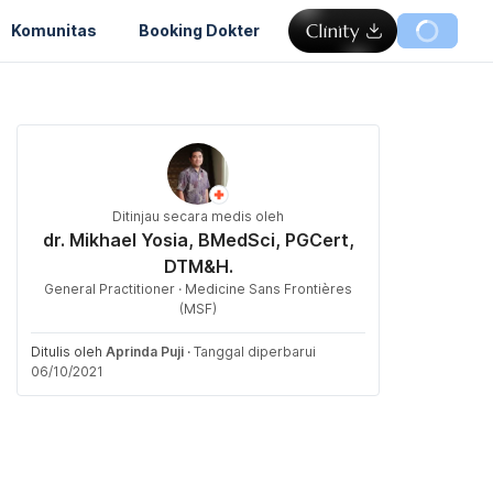
Komunitas
Booking Dokter
Ditinjau secara medis oleh
dr. Mikhael Yosia, BMedSci, PGCert,
DTM&H.
General Practitioner · Medicine Sans Frontières
(MSF)
Ditulis oleh
Aprinda Puji
·
Tanggal diperbarui
06/10/2021