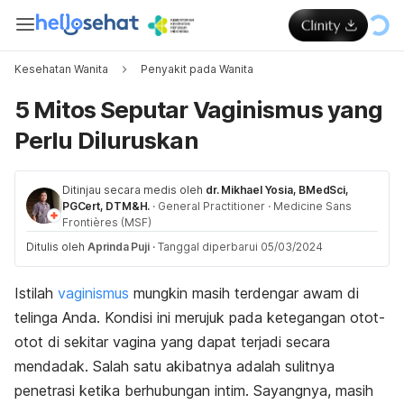
Kesehatan Wanita
Penyakit pada Wanita
5 Mitos Seputar Vaginismus yang
Perlu Diluruskan
Ditinjau secara medis oleh
dr. Mikhael Yosia, BMedSci,
PGCert, DTM&H.
·
General Practitioner
·
Medicine Sans
Frontières (MSF)
Ditulis oleh
Aprinda Puji
·
Tanggal diperbarui 05/03/2024
Istilah
vaginismus
mungkin masih terdengar awam di
telinga Anda. Kondisi ini merujuk pada ketegangan otot-
otot di sekitar vagina yang dapat terjadi secara
mendadak. Salah satu akibatnya adalah sulitnya
penetrasi ketika berhubungan intim. Sayangnya, masih