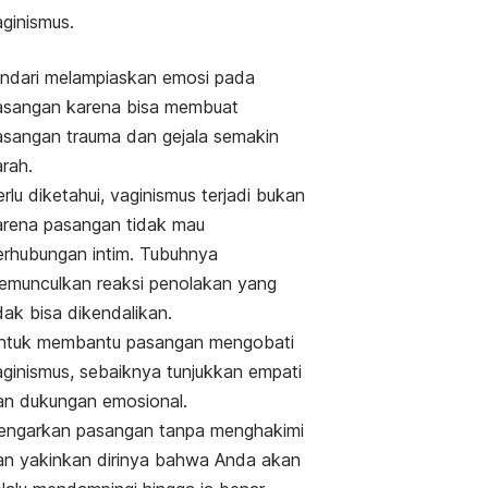
aginismus.
indari melampiaskan emosi pada
asangan karena bisa membuat
asangan trauma dan gejala semakin
rah.
rlu diketahui, vaginismus terjadi bukan
arena pasangan tidak mau
erhubungan intim. Tubuhnya
emunculkan reaksi penolakan yang
dak bisa dikendalikan.
ntuk membantu pasangan mengobati
aginismus, sebaiknya tunjukkan empati
an dukungan emosional.
engarkan pasangan tanpa menghakimi
an yakinkan dirinya bahwa Anda akan