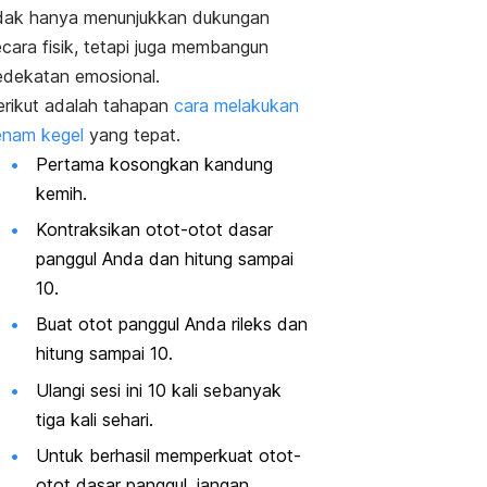
idak hanya menunjukkan dukungan
cara fisik, tetapi juga membangun
edekatan emosional.
erikut adalah tahapan
cara melakukan
enam kegel
yang tepat.
Pertama kosongkan kandung
kemih.
Kontraksikan otot-otot dasar
panggul Anda dan hitung sampai
10.
Buat otot panggul Anda rileks dan
hitung sampai 10.
Ulangi sesi ini 10 kali sebanyak
tiga kali sehari.
Untuk berhasil memperkuat otot-
otot dasar panggul, jangan