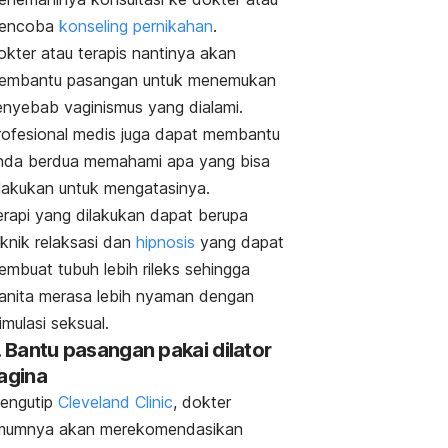
encoba
konseling pernikahan
.
okter atau terapis nantinya akan
embantu pasangan untuk menemukan
enyebab vaginismus yang dialami.
rofesional medis juga dapat membantu
nda berdua memahami apa yang bisa
ilakukan untuk mengatasinya.
erapi yang dilakukan dapat berupa
knik relaksasi dan
hipnosis
yang dapat
embuat tubuh lebih rileks sehingga
anita merasa lebih nyaman dengan
imulasi seksual.
. Bantu pasangan pakai dilator
agina
engutip
Cleveland Clinic
, dokter
mumnya akan merekomendasikan