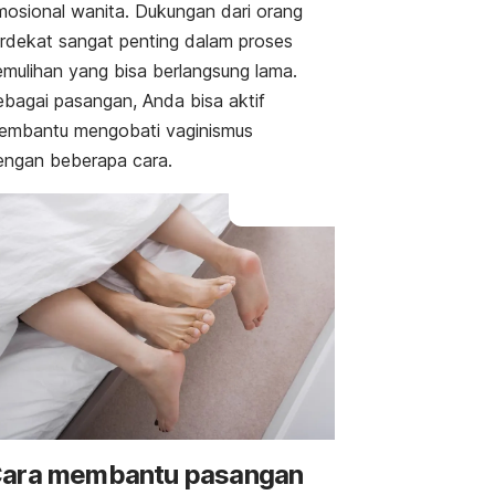
mosional wanita. Dukungan dari orang
erdekat sangat penting dalam proses
emulihan yang bisa berlangsung lama.
ebagai pasangan, Anda bisa aktif
embantu mengobati vaginismus
engan beberapa cara.
ara membantu pasangan