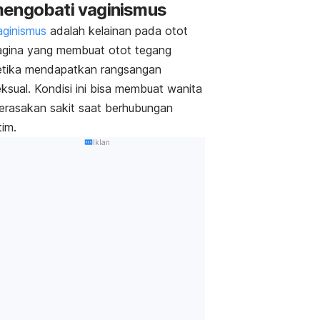
engobati vaginismus
aginismus
adalah kelainan pada otot
agina yang membuat otot tegang
etika mendapatkan rangsangan
ksual. Kondisi ini bisa membuat wanita
erasakan sakit saat berhubungan
tim.
Iklan