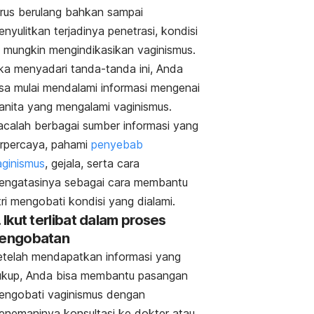
erus berulang bahkan sampai
nyulitkan terjadinya penetrasi, kondisi
ni mungkin mengindikasikan vaginismus.
ika menyadari tanda-tanda ini, Anda
isa mulai mendalami informasi mengenai
anita yang mengalami vaginismus.
acalah berbagai sumber informasi yang
erpercaya, pahami
penyebab
aginismus
, gejala, serta cara
engatasinya sebagai cara membantu
tri mengobati kondisi yang dialami.
. Ikut terlibat dalam proses
engobatan
etelah mendapatkan informasi yang
ukup, Anda bisa membantu pasangan
engobati vaginismus dengan
enemaninya konsultasi ke dokter atau