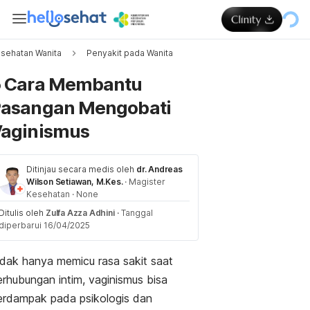
sehatan Wanita
Penyakit pada Wanita
Memuat...
 Cara Membantu
asangan Mengobati
aginismus
Ditinjau secara medis oleh
dr. Andreas
Wilson Setiawan, M.Kes.
·
Magister
Kesehatan
·
None
Ditulis oleh
Zulfa Azza Adhini
·
Tanggal
diperbarui 16/04/2025
idak hanya memicu rasa sakit saat
erhubungan intim, vaginismus bisa
erdampak pada psikologis dan