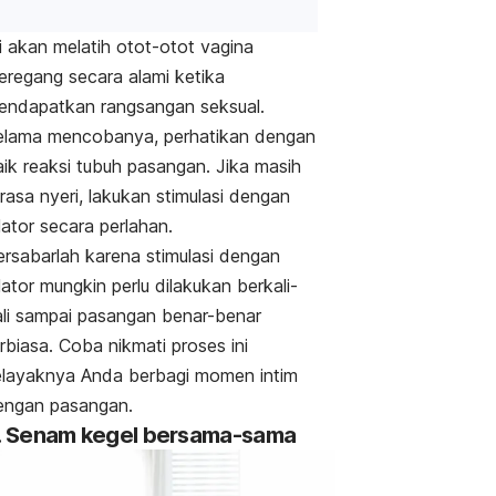
i akan melatih
otot-otot vagina
eregang secara alami ketika
endapatkan rangsangan seksual.
elama mencobanya, perhatikan dengan
aik reaksi tubuh pasangan. Jika masih
rasa nyeri, lakukan stimulasi dengan
lator secara perlahan.
ersabarlah karena stimulasi dengan
lator mungkin perlu dilakukan berkali-
ali sampai pasangan benar-benar
rbiasa. Coba nikmati proses ini
elayaknya Anda berbagi momen intim
engan pasangan.
. Senam kegel bersama-sama