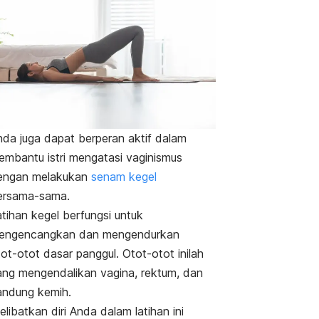
nda juga dapat berperan aktif dalam
embantu istri mengatasi vaginismus
engan melakukan
senam kegel
ersama-sama.
tihan kegel berfungsi untuk
engencangkan dan mengendurkan
ot-otot dasar panggul. Otot-otot inilah
ang mengendalikan vagina, rektum, dan
andung kemih.
libatkan diri Anda dalam latihan ini