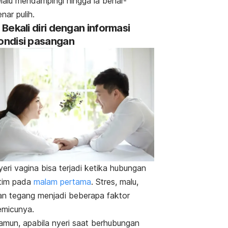
elalu mendampingi hingga ia benar-
nar pulih.
. Bekali diri dengan informasi
ondisi pasangan
eri vagina bisa terjadi ketika hubungan
ntim pada
malam pertama
. Stres, malu,
an tegang menjadi beberapa faktor
emicunya.
amun, apabila nyeri saat berhubungan