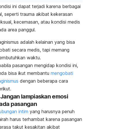
ndisi ini dapat terjadi karena berbagai
l, seperti trauma akibat kekerasan
eksual, kecemasan, atau kondisi medis
ada area panggul.
aginismus adalah kelainan yang bisa
iobati secara medis, tapi memang
embutuhkan waktu.
pabila pasangan mengidap kondisi ini,
nda bisa ikut membantu
mengobati
aginismus
dengan beberapa cara
rikut.
. Jangan lampiaskan emosi
ada pasangan
ubungan intim
yang harusnya penuh
airah harus terhambat
karena pasangan
erasa takut kesakitan akibat