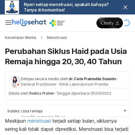
Nyeri setiap menstruasi, apakah bahaya?
Tanya di komunitas!
Kesehatan Wanita
Menstruasi
Perubahan Siklus Haid pada Usia
Remaja hingga 20, 30, 40 Tahun
Ditinjau secara medis oleh
dr. Carla Pramudita Susanto
·
General Practitioner
·
Klinik Laboratorium Pramita
Ditulis oleh
Reikha Pratiwi
·
Tanggal diperbarui 25/09/2023
Indeks:
Usia remaja
Usia 20-an hingga 30-an
Meskipun
menstruasi
terjadi setiap bulan, siklusnya
Usia 40-an
sering kali tidak dapat diprediksi. Menstruasi bisa terjadi
Usia 50-an