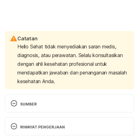
Catatan
Hello Sehat tidak menyediakan saran medis,
diagnosis, atau perawatan. Selalu konsultasikan
dengan ahli kesehatan profesional untuk
mendapatkan jawaban dan penanganan masalah
kesehatan Anda.
SUMBER
Menstrual cups: Everything you need to know. 
https://www.medicalnewstoday.com/articles/3250
RIWAYAT PENGERJAAN
93.php#cleaning. Diakses 15 November 2019.
Versi Terbaru