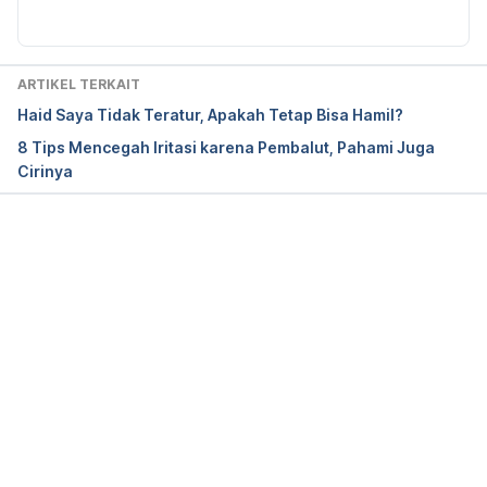
https://www.healthline.com/health/womens-
health/menstrual-cup
 accessed on June 19th 2019
ARTIKEL TERKAIT
Haid Saya Tidak Teratur, Apakah Tetap Bisa Hamil?
8 Tips Mencegah Iritasi karena Pembalut, Pahami Juga
Cirinya
Memuat...