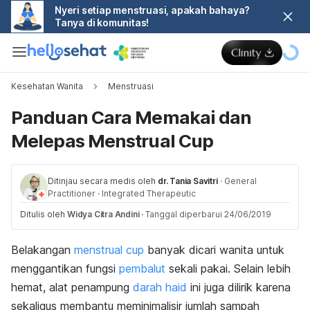
Nyeri setiap menstruasi, apakah bahaya?
Tanya di komunitas!
Kesehatan Wanita
Menstruasi
Panduan Cara Memakai dan
Melepas Menstrual Cup
Ditinjau secara medis oleh
dr. Tania Savitri
·
General
Practitioner
·
Integrated Therapeutic
Ditulis oleh
Widya Citra Andini
·
Tanggal diperbarui 24/06/2019
Belakangan
menstrual cup
banyak dicari wanita untuk
menggantikan fungsi
pembalut
sekali pakai. Selain lebih
hemat, alat penampung
darah haid
ini juga dilirik karena
sekaligus membantu meminimalisir jumlah sampah