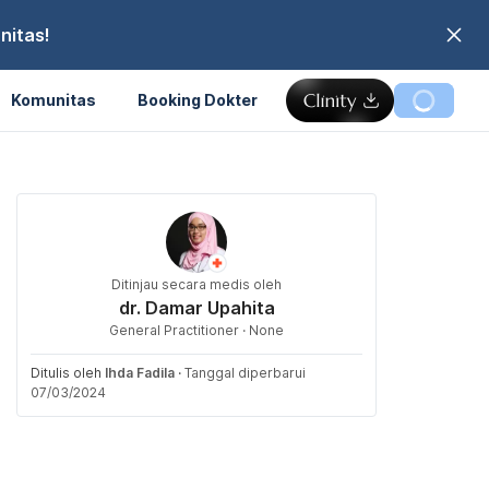
nitas!
Komunitas
Booking Dokter
Ditinjau secara medis oleh
dr. Damar Upahita
General Practitioner · None
Ditulis oleh
Ihda Fadila
·
Tanggal diperbarui
07/03/2024