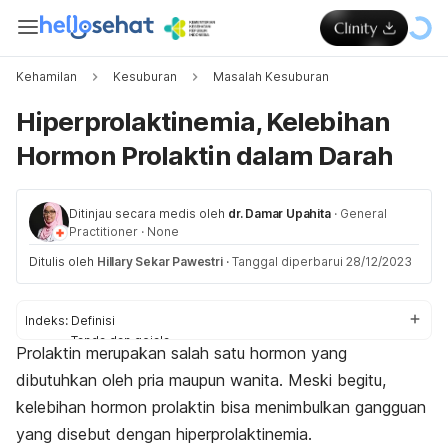
Kehamilan
Kesuburan
Masalah Kesuburan
Hiperprolaktinemia, Kelebihan
Hormon Prolaktin dalam Darah
Ditinjau secara medis oleh
dr. Damar Upahita
·
General
Practitioner
·
None
Ditulis oleh
Hillary Sekar Pawestri
·
Tanggal diperbarui 28/12/2023
Indeks:
Definisi
Tanda dan gejala
Prolaktin merupakan salah satu hormon yang
Penyebab
dibutuhkan oleh pria maupun wanita. Meski begitu,
Diagnosis
Pengobatan
kelebihan hormon prolaktin bisa menimbulkan gangguan
yang disebut dengan hiperprolaktinemia.