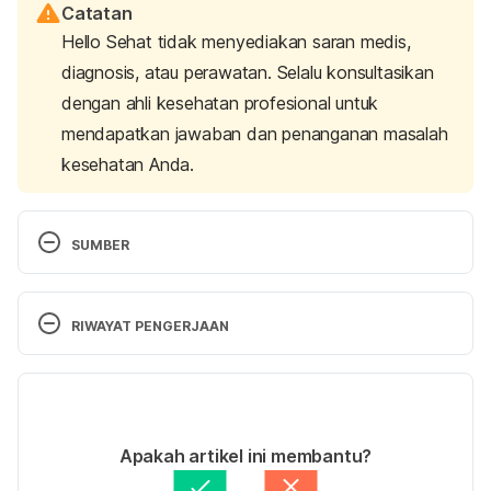
Catatan
Hello Sehat tidak menyediakan saran medis,
diagnosis, atau perawatan. Selalu konsultasikan
dengan ahli kesehatan profesional untuk
mendapatkan jawaban dan penanganan masalah
kesehatan Anda.
SUMBER
Hyperprolactinemia (Prolaction disorder)
. (2021, 
July 1). ColumbiaDoctors. Retrieved 13 December 
RIWAYAT PENGERJAAN
2023 from 
https://www.columbiadoctors.org/condition/hyperp
Versi Terbaru
rolactinemia-prolaction-disorder
.
28/12/2023
Hyperprolactinemia (High prolactin levels)
. (n.d.). 
Ditulis oleh 
Hillary Sekar Pawestri
Apakah artikel ini membantu?
Reproductive Facts.org | ReproductiveFacts.org. 
Ditinjau secara medis oleh
dr. Damar Upahita